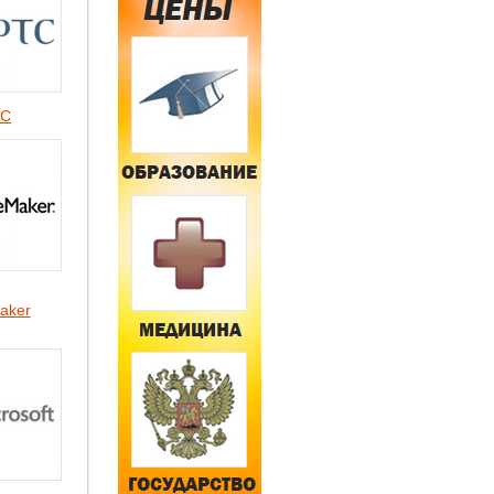
TC
aker