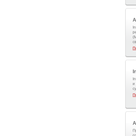
A
I
р
(
с
П
I
I
и
с
П
A
П
с