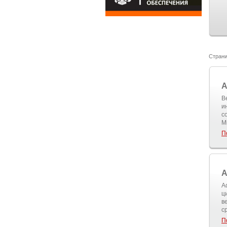
Страни
A
В
и
с
M
П
A
A
ц
в
с
П