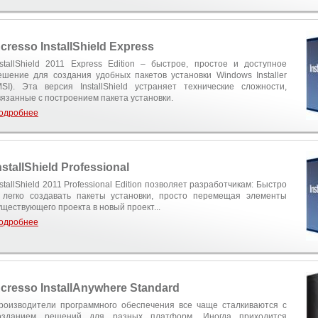
cresso InstallShield Express
nstallShield 2011 Express Edition – быстрое, простое и доступное
ешение для создания удобных пакетов установки Windows Installer
MSI). Эта версия InstallShield устраняет технические сложности,
вязанные с построением пакета установки.
одробнее
nstallShield Professional
nstallShield 2011 Professional Edition позволяет разработчикам: Быстро
 легко создавать пакеты установки, просто перемещая элементы
уществующего проекта в новый проект...
одробнее
cresso InstallAnywhere Standard
роизводители программного обеспечения все чаще сталкиваются с
озданием решений для разных платформ. Иногда приходится