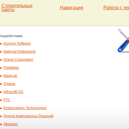
Строительные
Навигация
Работа с те
сметы
Разработчики:
Acresso Software
National Instruments
Oracle Corporation
FileMaker
MapiLab
Sybase
InfrasoftCAD
PTC
Embarcadero Technologies
Группа Комплексных Решений
Atlassian