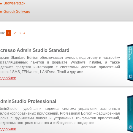
Browserstack
Gurock Software
ца:
1
2
3
4
cresso Admin Studio Standard
ерсия Standard Edition обеспечивает импорт, подготовку и настройку
нсталляционных пакетов в формате Windows Installer, а также
одержит средства интеграции с системами доставки приложений
icrosoft SMS, ZENworks, LANDesk, Tivoli и другими.
одробнее
dminStudio Professional
dminStudio – удобная и надежная система управления жизненным
иклом корпоративных приложений. Professional Edition – расширенная
ерсия с функциями поиска и устранения конфликтов приложений,
редствами контроля качества и соблюдения стандартов.
одробнее