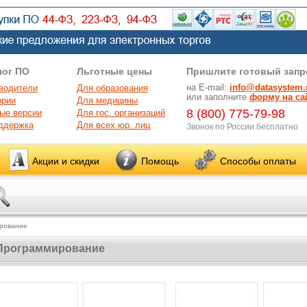
лог ПО
Льготные цены
Пришлите готовый запр
на E-mail:
info@datasystem.
водители
Для образования
или заполните
форму на са
ории
Для медицины
8 (800) 775-79-98
ые версии
Для гос. организаций
ддержка
Для всех юр. лиц
Звонок по России бесплатно
Акции и скидки
Помощь
Способы оплаты
рование
Программирование