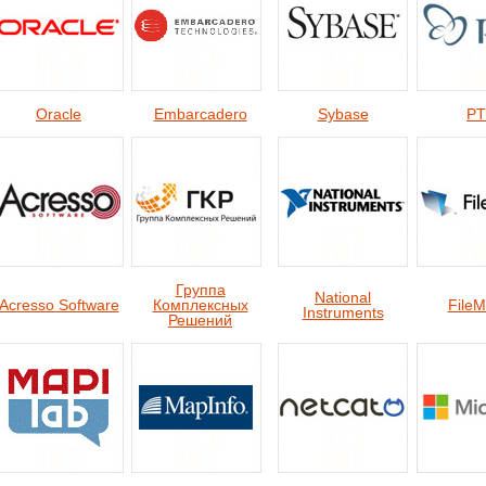
Oracle
Embarcadero
Sybase
P
Группа
National
Acresso Software
Комплексных
FileM
Instruments
Решений