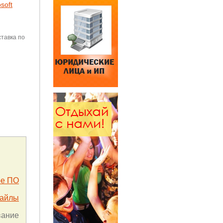
soft
тавка по
ое ПО
файлы
вание