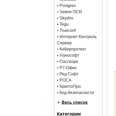
•
Postgres
• Setere OCR
• Skydns
•
Tegu
• Trueconf
• Интернет Контроль
Сервер
• Киберпротект
• Нанософт
• Пассворк
• Р7-Офис
• Ред Софт
• РОСА
• КриптоПро
• Код безопасности
►
Весь список
Категории