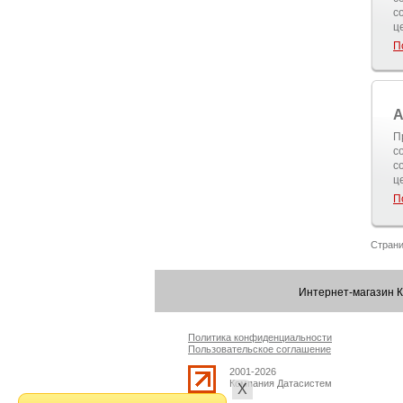
с
ц
П
A
П
с
с
ц
П
Страни
Интернет-магазин 
Политика конфиденциальности
Пользовательское соглашение
2001-2026
Компания Датасистем
Х