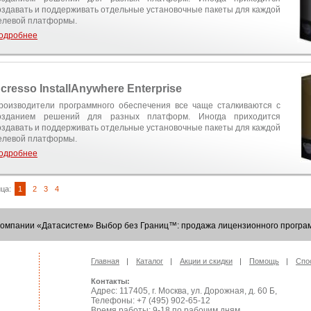
оздавать и поддерживать отдельные установочные пакеты для каждой
елевой платформы.
одробнее
cresso InstallAnywhere Enterprise
роизводители программного обеспечения все чаще сталкиваются с
озданием решений для разных платформ. Иногда приходится
оздавать и поддерживать отдельные установочные пакеты для каждой
елевой платформы.
одробнее
ца:
1
2
3
4
Компании «Датасистем» Выбор без Границ™: продажа лицензионного програм
Главная
Каталог
Акции и скидки
Помощь
Спо
Контакты:
Адрес: 117405, г. Москва, ул. Дорожная, д. 60 Б,
Телефоны: +7 (495) 902-65-12
Время работы: 9-18 по рабочим дням