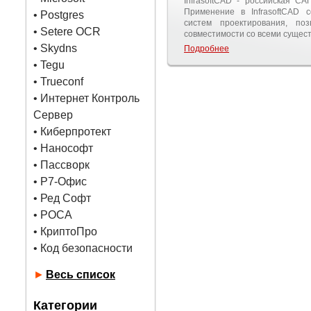
InfrasoftCAD - российская СА
Применение в InfrasoftCAD 
•
Postgres
систем проектирования, поз
• Setere OCR
совместимости со всеми суще
• Skydns
Подробнее
•
Tegu
• Trueconf
• Интернет Контроль
Сервер
• Киберпротект
• Нанософт
• Пассворк
• Р7-Офис
• Ред Софт
• РОСА
• КриптоПро
• Код безопасности
►
Весь список
Категории