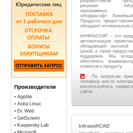
разработчиком прогр
решения Infraso
программных мо
«Инфрасофт: Линейный
Продукты предоставля
обладают оптимальным с
ИНФРАСОФТ – это предо
автоматизации проектн
обладающей высокой ф
ценой, а также предост
поддержки. Мы всегд
обеспечить взаимовыг
клиентов к продукту.
По вопросам приобр
телефону или по электро
воспользуйтесь серви
Производители
сайта.
• Applite
• Astra Linux
• Dr. Web
• GetScreen
• Kaspersky Lab
InfrasoftCAD
• Microsoft