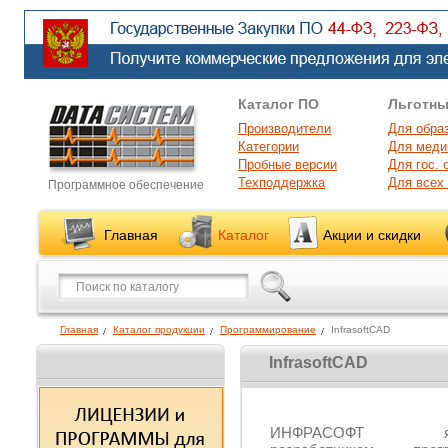
Каталог ПО
Льготны
Производители
Для обра
Категории
Для меди
Пробные версии
Для гос. 
Техподдержка
Для всех
Программное обеспечение
Главная
Каталог
Акции и скидки
Главная
Каталог продукции
Программирование
InfrasoftCAD
InfrasoftCAD
ИНФРАСОФТ явл