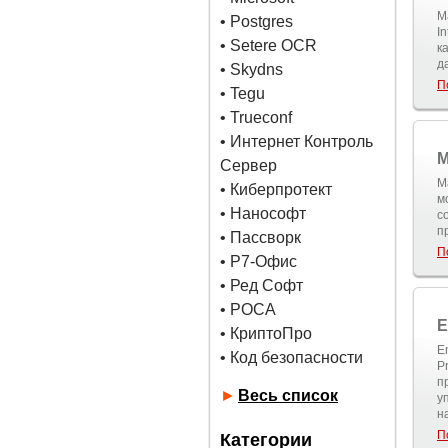
M
•
Postgres
I
• Setere OCR
к
д
• Skydns
П
•
Tegu
• Trueconf
• Интернет Контроль
M
Сервер
M
• Киберпротект
м
• Нанософт
с
п
• Пассворк
П
• Р7-Офис
• Ред Софт
• РОСА
E
• КриптоПро
E
• Код безопасности
P
п
►
Весь список
у
н
П
Категории