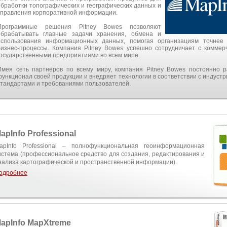
обработки топографических и географических данных и
управления корпоративной информации.
Программные решения Pitney Bowes позволяют
обрабатывать главные задачи хранения, обмена и
использования информационных данных, помогая организациям точнее
бизнес-процессы. Компания Pitney Bowes успешно сотрудничает с коммер
государственными предприятиями во всем мире.
Имея сеть партнеров по всему миру, компания Pitney Bowes постоянно 
функционал своей продукции и внедряет технологии в соответствии с индуст
стандартами и требованиями пользователей.
apInfo Professional
apInfo Professional – полнофункциональная геоинформационная
истема (профессиональное средство для создания, редактирования и
нализа картографической и пространственной информации).
одробнее
apInfo MapXtreme