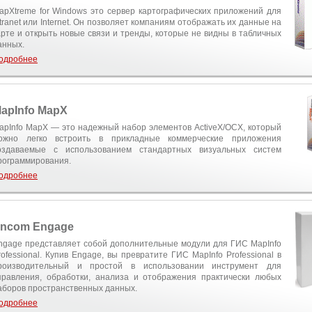
apXtreme for Windows это сервер картографических приложений для
ntranet или Internet. Он позволяет компаниям отображать их данные на
арте и открыть новые связи и тренды, которые не видны в табличных
анных.
одробнее
apInfo MapX
apInfo MapX — это надежный набор элементов ActiveX/OCX, который
ожно легко встроить в прикладные коммерческие приложения
оздаваемые с использованием стандартных визуальных систем
рограммирования.
одробнее
ncom Engage
ngage представляет собой дополнительные модули для ГИС MapInfo
rofessional. Купив Engage, вы превратите ГИС MapInfo Professional в
роизводительный и простой в использовании инструмент для
правления, обработки, анализа и отображения практически любых
аборов пространственных данных.
одробнее