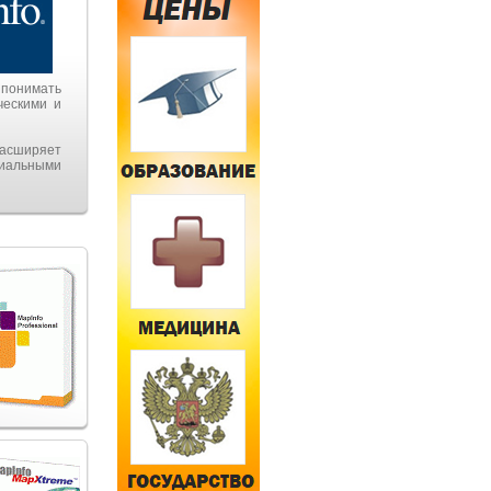
 понимать
ческими и
расширяет
риальными