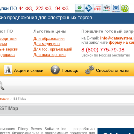
лог ПО
Льготные цены
Пришлите готовый запр
на E-mail:
info@datasystem.
водители
Для образования
или заполните
форму на са
ории
Для медицины
8 (800) 775-79-98
ые версии
Для гос. организаций
ддержка
Для всех юр. лиц
Звонок по России бесплатно
Акции и скидки
Помощь
Способы оплаты
игация
ESTIMap
ESTIMap
Компания Pitney Bowes Software Inc. - разработчик
систем бизнес-анализа и программных продуктов для