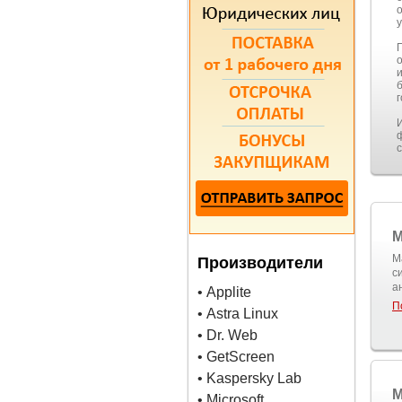
M
M
Производители
с
а
• Applite
П
• Astra Linux
• Dr. Web
• GetScreen
• Kaspersky Lab
M
• Microsoft