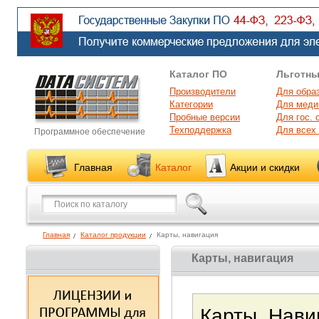
Каталог ПО
Льготны
Производители
Для обра
Категории
Для меди
Пробные версии
Для гос. 
Техподдержка
Для всех
Программное обеспечение
Главная
Каталог
Акции и скидки
Главная
Каталог продукции
Карты, навигация
Карты, навигация
Карты. Нави