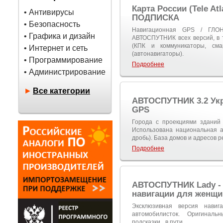
Карта России (Tele A
• Антивирусы
ПОДПИСКА
• Безопасность
Навигационная GPS / ГЛО
• Графика и дизайн
АВТОСПУТНИК всех версий, в т
(КПК и коммуникаторы, см
• Интернет и сеть
(автонавигаторы).
• Программирование
Подробнее
• Администрирование
►
Все категории
АВТОСПУТНИК 3.2 Ук
GPS
Города с проекциями зданий
Использована национальная а
дробь). База домов и адресов р
Подробнее
АВТОСПУТНИК Lady -
навигации для женщи
Эксклюзивная версия нави
автомобилисток. Оригинал
подсказки_ в пути.