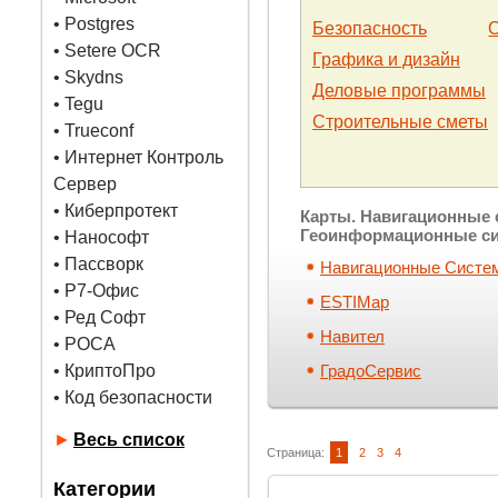
•
Postgres
Безопасность
• Setere OCR
Графика и диз
айн
• Skydns
Деловые программы
•
Tegu
Строительные сметы
• Trueconf
• Интернет Контроль
Сервер
• Киберпротект
Карты. Навигационные 
Геоинформационные си
• Нанософт
• Пассворк
Навигационные Систе
• Р7-Офис
ESTIMap
• Ред Софт
Навител
• РОСА
• КриптоПро
ГрадоСервис
• Код безопасности
►
Весь список
Страница:
1
2
3
4
Категории