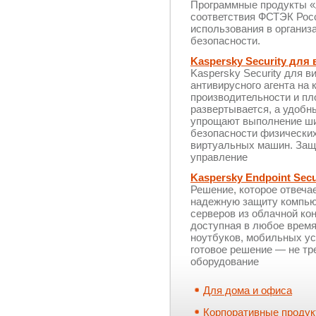
Программные продукты «
соответствия ФСТЭК Росс
использования в органи
безопасности.
Kaspersky Security для
Kaspersky Security для в
антивирусного агента на
производительности и пл
развертывается, а удоб
упрощают выполнение ши
безопасности физически
виртуальных машин. Защи
управление
Kaspersky Endpoint Secu
Решение, которое отвеча
надежную защиту компью
серверов из облачной ко
доступная в любое время
ноутбуков, мобильных у
готовое решение — не тр
оборудование
Для дома и офиса
Корпоративные проду