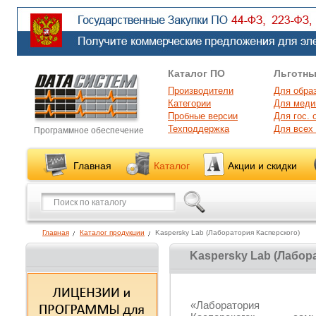
Каталог ПО
Льготны
Производители
Для обра
Категории
Для меди
Пробные версии
Для гос. 
Техподдержка
Для всех
Программное обеспечение
Главная
Каталог
Акции и скидки
Главная
Каталог продукции
Kaspersky Lab (Лаборатория Касперского)
Kaspersky Lab (Лабор
«Лаборатория