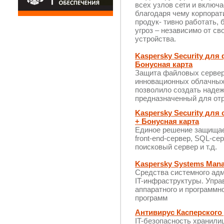
всех узлов сети и включ
благодаря чему корпора
продук- тивно работать,
угроз – независимо от с
устройства.
Kaspersky Security для
Бонусная карта
Защита файловых серверо
инновационных облачных
позволило создать наде
предназначенный для отр
Kaspersky Security для
+ Бонусная карта
Единое решение защищае
front-end-сервер, SQL-се
поисковый сервер и т.д.
Kaspersky Systems Mana
Средства системного ад
IT-инфраструктуры. Упра
аппаратного и программн
программ
Антивирус Касперского
IT-безопасность хранили