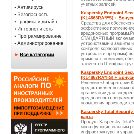
учетных записей
• Антивирусы
Kaspersky Endpoint Se
• Безопасность
(KL4863RA*FS) + Бонусн
• Графика и дизайн
Средства для обеспечен
эффективное применение 
• Интернет и сеть
вредоносных программ.Р
• Программирование
СТАНДАРТНЫЙ включает 
• Администрирование
устройствами и защиты и
контроля корпоративных 
устройств и программ) п
►
Все категории
применять политики, об
элементов IT-инфраструк
Kaspersky Endpoint Se
(KL4867RA*FS) + Бонусн
Решение «Лаборатории 
предоставляет возможно
организации для внедрен
вредоносного программно
повышения производитель
Kaspersky Total Securit
карта
Продукт Kaspersky Total 
многофункциональным ре
инфраструктуры и управл