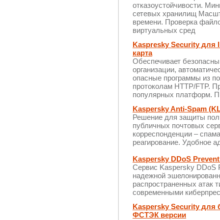
отказоустойчивости. Мин
сетевых хранилищ Масшт
времени. Проверка файло
виртуальных сред
Kaspresky Security для 
карта
Обеспечивает безопасный
организации, автоматиче
опасные программы из по
протоколам HTTP/FTP. П
популярных платформ. П
Kaspersky Anti-Spam (K
Решение для защиты пол
публичных почтовых сер
корреспонденции – спама
реагирование. Удобное 
Kaspersky DDoS Prevent
Сервис Kaspersky DDoS P
надежной эшелонированн
распространенных атак т
современными киберпрес
Kaspersky Security для
ФСТЭК версии