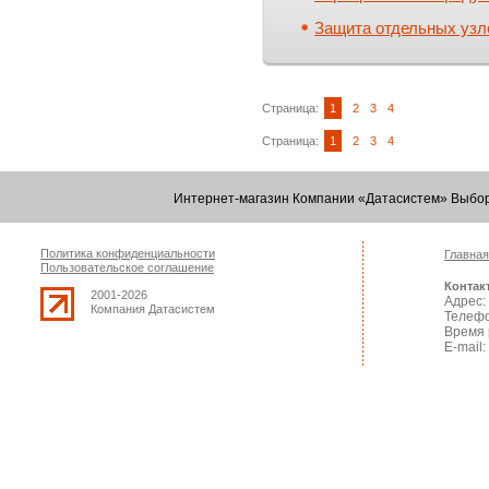
Защита отдельных узл
Страница:
1
2
3
4
Страница:
1
2
3
4
Интернет-магазин Компании «Датасистем» Выбор
Политика конфиденциальности
Главная
Пользовательское соглашение
Контак
2001-2026
Адрес: 
Компания Датасистем
Телефо
Время 
E-mail: