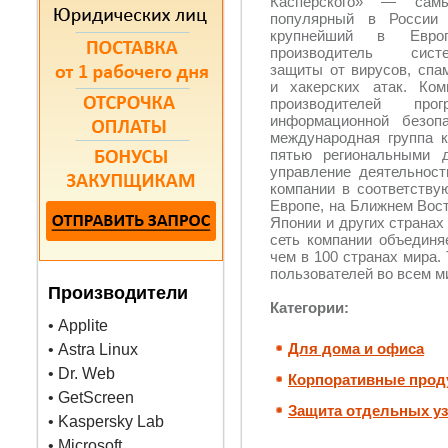
Касперского» — сам
популярный в России
крупнейший в Евро
производитель сист
защиты от вирусов, спа
и хакерских атак. Ко
производителей пр
информационной безоп
международная группа 
пятью региональными д
управление деятельнос
компании в соответству
Европе, на Ближнем Вост
Японии и других странах
сеть компании объединя
чем в 100 странах мира.
пользователей во всем м
Производители
Категории:
• Applite
Для дома и офиса
• Astra Linux
• Dr. Web
Корпоративные прод
• GetScreen
Защита отдельных уз
• Kaspersky Lab
• Microsoft