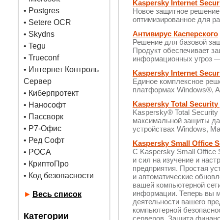
Kaspersky Internet Secur
•
Postgres
Новое защитное решение 
оптимизированное для ра
• Setere OCR
Антивирус Касперского
• Skydns
Решение для базовой за
•
Tegu
Продукт обеспечивает за
• Trueconf
информационных угроз — 
• Интернет Контроль
Kaspersky Internet Secu
Сервер
Единое комплексное реш
платформах Windows®, A
• Киберпротект
Kaspersky Total Securit
• Нанософт
Kaspersky® Total Securit
• Пассворк
максимальной защиты да
• Р7-Офис
устройствах Windows, Mac
• Ред Софт
Kaspersky Small Office 
С Kaspersky Small Office
• РОСА
и сил на изучение и нас
• КриптоПро
предприятия. Простая ус
• Код безопасности
и автоматические обновл
вашей компьютерной сет
информации. Теперь вы 
►
Весь список
деятельности вашего пре
компьютерной безопаснос
Категории
серверов. Защита финанс