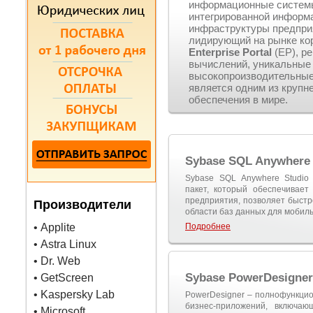
информационные системы
интегрированной информ
инфраструктуры предпри
лидирующий на рынке ко
Enterprise Portal
(EP), р
вычислений, уникальные 
высокопроизводительные
является одним из круп
обеспечения в мире.
Sybase SQL Anywhere 
Sybase SQL Anywhere Studio
пакет, который обеспечивае
предприятия, позволяет быстр
Производители
области баз данных для мобиль
• Applite
Подробнее
• Astra Linux
• Dr. Web
Sybase PowerDesigner
• GetScreen
• Kaspersky Lab
PowerDesigner – полнофункци
бизнес-приложений, включаю
• Microsoft