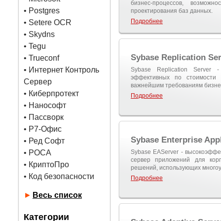
бизнес-процессов, возможно
•
Postgres
проектирования баз данных.
Подробнее
• Setere OCR
• Skydns
•
Tegu
Sybase Replication Se
• Trueconf
• Интернет Контроль
Sybase Replication Server 
эффективных по стоимости 
Сервер
важнейшим требованиям бизне
• Киберпротект
Подробнее
• Нанософт
• Пассворк
• Р7-Офис
Sybase Enterprise Appl
• Ред Софт
• РОСА
Sybase EAServer - высокоэфф
сервер приложений для корп
• КриптоПро
решений, использующих многоу
• Код безопасности
Подробнее
►
Весь список
Категории