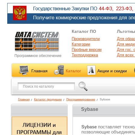
Каталог ПО
Льготны
Производители
Для обра
Категории
Для меди
Пробные версии
Для гос. 
Техподдержка
Для всех
Программное обеспечение
Главная
Каталог
Акции и скидки
Главная
Каталог продукции
Программирование
Sybase
Sybase
Sybase
поставляет техно
позволяющие объединять