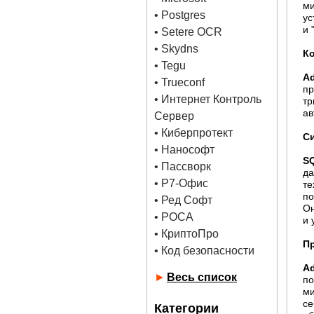
ми
•
Postgres
ус
и 
• Setere OCR
• Skydns
К
•
Tegu
A
• Trueconf
п
• Интернет Контроль
тр
ав
Сервер
• Киберпротект
С
• Нанософт
S
• Пассворк
д
• Р7-Офис
т
по
• Ред Софт
Он
• РОСА
и 
• КриптоПро
П
• Код безопасности
A
►
Весь список
п
ми
с
Категории