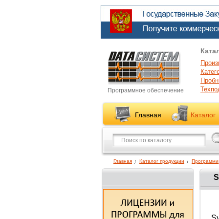
Ката
Произ
Катег
Пробн
Техпо
Программное обеспечение
Главная
Каталог
Главная
Каталог продукции
Программи
S
S