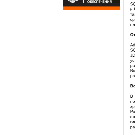
SQ
и 
та
ср
пл
О
Ad
SQ
J
ус
ра
Bo
ра
В
В 
по
хр
Ра
ст
ги
ра