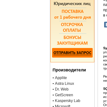
п
п
в
S
уп
ре
ко
св
тр
Производители
Ре
• Applite
не
• Astra Linux
S
• Dr. Web
пр
• GetScreen
ис
• Kaspersky Lab
ус
О
• Microsoft