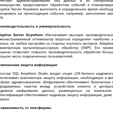
блегчает администрирование баз данных и их синхрониза
еимущества предоставляют обработчик событий и планировщик
aptive Server Anywhere выполнять в определенное время необхо
агировать на происходящие события, например, заполнения сво
%.
роизводительность и универсальность
daptive Server Anywhere
обеспечивает высокую производительн
монастраиваемый оптимизатор запросов определяет наиболее 
нных, не требуя настройки со стороны опытного эксперта. Adaptiv
имметричную мультипроцессорную обработку (SMP). Его прим
шинах позволяет повысить производительность обработки больш
льшое число подключенных пользователей.
омплексная защита информации
состав SQL Anywhere Studio входит опция 128-битного надежно
еспечивает комплексную защиту информации, необходимую в фин
сфере здравоохранении. Шифрование обеспечивает безопасную п
ередаваемых пакетов между устройством клиента и централ
адежное шифрование данных, размещенных на локальном у
тентификация обеспечивают надежную защиту информации, даже в 
еряно.
езависимость от платформы