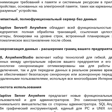
нимизации требований к памяти и системным ресурсам в прил
тройствах, основанных на электронной памяти, таких как карман
"разумные" устройства.
омпактный, полнофункциональный сервер баз данных
daptive Server® Anywhere
обладает всей функциональностью
редприятия: полная обработка транзакций, ссылочная целос
иггеры, блокировки на уровне строк, встроенный планировщик 
томатическое восстановление после сбоев.
инхронизация данных - расширение границ вашего предприят
QL AnywhereStudio
включает набор технологий для гибкой, д
анных между центральным офисом вашего предприятия и его
ехнологии синхронизации оптимизированы как для работы
дключения, так и для передачи данных в реальном режиме врем
и обеспечивают безопасную синхронную или асинхронную пере
удаленными пользователями, используя все многообразие Интерне
ростота использования
daptive Server Anywhere
предлагает новые функциональны
ользователей и для администраторов. Это самонастраива
нимального вмешательства со стороны администратора. SQL Any
ебя графический инструментарий, единый для PC и UNIX пл