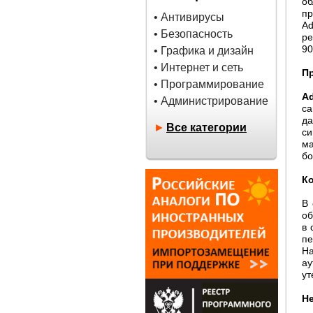
о
пр
• Антивирусы
Ad
• Безопасность
ре
90
• Графика и дизайн
• Интернет и сеть
П
• Программирование
A
• Администрирование
са
да
►
Все категории
с
ма
бо
К
В 
об
в 
п
Н
ау
ут
Н