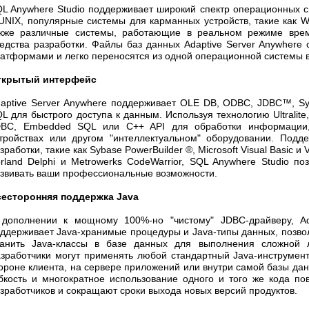
L Anywhere Studio поддерживает широкий спектр операционных си
UNIX, популярные системы для карманных устройств, такие как W
кже различные системы, работающие в реальном режиме врем
едства разработки. Файлы баз данных Adaptive Server Anywher
атформами и легко переносятся из одной операционной системы в
ткрытый интерфейс
aptive Server Anywhere поддерживает OLE DB, ODBC, JDBC™, S
L для быстрого доступа к данным. Используя технологию Ultralite
DBC, Embedded SQL или C++ API для обработки информации
тройствах или другом "интеллектуальном" оборудовании. Подд
зработки, такие как Sybase PowerBuilder ®, Microsoft Visual Basic и 
rland Delphi и Metrowerks CodeWarrior, SQL Anywhere Studio по
звивать ваши профессиональные возможности.
сесторонняя поддержка Java
дополнении к мощному 100%-но "чистому" JDBC-драйверу, Ada
ддерживает Java-хранимые процедуры и Java-типы данных, позвол
анить Java-классы в базе данных для выполнения сложной л
зработчики могут применять любой стандартный Java-инструмен
ороне клиента, на сервере приложений или внутри самой базы да
бкость и многократное использование одного и того же кода п
зработчиков и сокращают сроки выхода новых версий продуктов.