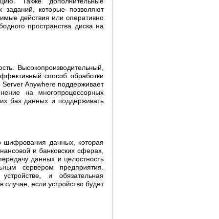
цию. Также дополнительные
 заданий, которые позволяют
димые действия или оперативно
бодного пространства диска на
ость. Высокопроизводительный,
эффективный способ обработки
e Server Anywhere поддерживает
енение на многопроцессорных
их баз данных и поддерживать
го шифрования данных, которая
ансовой и банковских сферах,
ередачу данных и целостность
ьным сервером предприятия.
стройстве, и обязательная
случае, если устройство будет