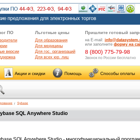
лог ПО
Льготные цены
Пришлите готовый запр
на E-mail:
info@datasystem.
водители
Для образования
или заполните
форму на са
ории
Для медицины
8 (800) 775-79-98
ые версии
Для гос. организаций
ддержка
Для всех юр. лиц
Звонок по России бесплатно
Акции и скидки
Помощь
Способы оплаты
рование
Sybase
ybase SQL Anywhere Studio
ybase SQL Anywhere Studio - многофункциональный прогр