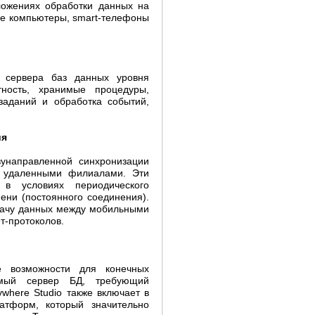
ожениях обработки данных на
ные компьютеры, smart-телефоны
 сервера баз данных уровня
тность, хранимые процедуры,
заданий и обработка событий,
ия
вунаправленной синхронизации
 удаленными филиалами. Эти
 в условиях периодического
ени (постоянного соединения).
дачу данных между мобильными
т-протоколов.
е возможности для конечных
емый сервер БД, требующий
where Studio также включает в
атформ, который значительно