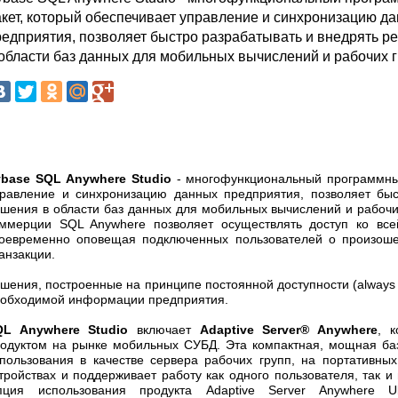
акет, который обеспечивает управление и синхронизацию д
редприятия, позволяет быстро разрабатывать и внедрять р
 области баз данных для мобильных вычислений и рабочих г
ybase SQL Anywhere Studio
- многофункциональный программный
равление и синхронизацию данных предприятия, позволяет быс
шения в области баз данных для мобильных вычислений и рабочих
ммерции SQL Anywhere позволяет осуществлять доступ ко все
оевременно оповещая подключенных пользователей о произош
анзакции.
шения, построенные на принципе постоянной доступности (always a
обходимой информации предприятия.
QL Anywhere Studio
включает
Adaptive Server® Anywhere
, 
одуктом на рынке мобильных СУБД. Эта компактная, мощная ба
пользования в качестве сервера рабочих групп, на портативны
тройствах и поддерживает работу как одного пользователя, так и
пция использования продукта Adaptive Server Anywhere Ul