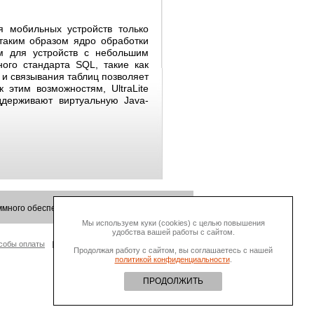
я мобильных устройств только
таким образом ядро обработки
м для устройств с небольшим
ого стандарта SQL, такие как
 и связывания таблиц позволяет
 этим возможностям, UltraLite
ддерживают виртуальную Java-
много обеспечения.
Мы используем куки (cookies) с целью повышения
удобства вашей работы с сайтом.
собы оплаты
О Компании
Продолжая работу с сайтом, вы соглашаетесь с нашей
политикой конфиденциальности
.
ПРОДОЛЖИТЬ