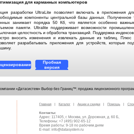
птимизация для карманных компьютеров
ция разработки UltraLite позволяет включать в приложения дл
обходимые компоненты центральной базы данных. Полученное 
нных занимает порядка 50 Кб, что является особенно важны
ъемом памяти. Ultralite поддерживает возможности промышленн
ылочная целостность и обработка транзакций. Поддержка индексов
стро вносить изменения и извлекать данные из таблиц. Плюс к
зволяет разрабатывать приложения для устройств, которые по
шину.
Пробная
ицензирование
версия
Компании «Датасистем» Выбор без Границ™: продажа лицензионного програм
Главная
Каталог
Акции и скидки
Помощь
Спо
Контакты:
Адрес: 117405, г. Москва, ул. Дорожная, д. 60 Б,
Телефоны: +7 (495) 902-65-12
Время работы: 9-18 по рабочим дням
E-mail: info@datasystem.ru