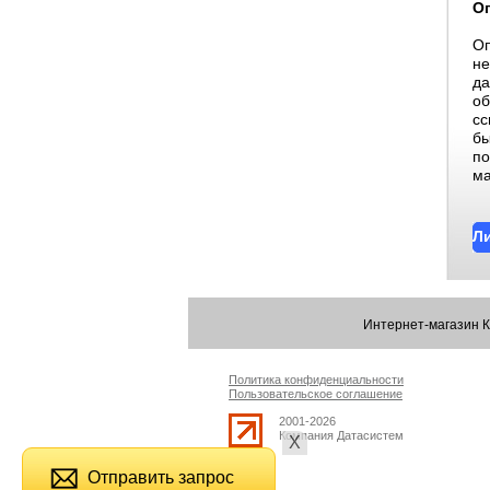
О
Оп
не
да
об
сс
бы
по
ма
Л
Интернет-магазин 
Политика конфиденциальности
Пользовательское соглашение
2001-2026
Компания Датасистем
Х
Отправить запрос