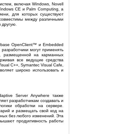
стем, включая Windows, Novell
indows CE и Palm Computing, а
ени, для которых существуют
e совместимы между различными
 другую.
ybase OpenClient™ и Embedded
, разработчики могут применять
, размещенной на карманных
ерживая все ведущие средства
Visual C++, Symantec Visual Cafe,
зволяет широко использовать и
ptive Server Anywhere также
яет разработчикам создавать и
огики обработки на сервере.
тарий и размещать свой код на
нных без любого изменений. Эта
овышают продуктивность работы