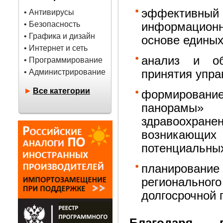
эффектив
• Антивирусы
• Безопасность
информационн
• Графика и дизайн
основе единых
• Интернет и сеть
анализ и об
• Программирование
• Администрирование
принятия упра
►
Все категории
формирова
панорамы» 
здравоохран
возникающ
потенциальны
планирова
региональног
долгосрочной 