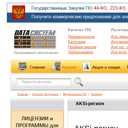
Каталог ПО
Льготны
Производители
Для обра
Категории
Для меди
Пробные версии
Для гос. 
Техподдержка
Для всех
Программное обеспечение
Главная
Каталог
Акции и скидки
Главная
Каталог продукции
Медицинское ПО
Аксимед
AKSi-регион