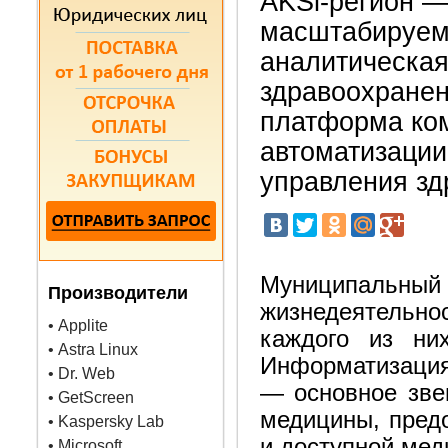
AKSi-регион —
масштабируем
аналитическая
здравоохранен
платформа ко
автоматизации
управления зд
Муниципальный
Производители
жизнедеятельн
• Applite
каждого из ни
• Astra Linux
Информатизация
• Dr. Web
— основное зве
• GetScreen
медицины, пред
• Kaspersky Lab
и доступной ме
• Microsoft