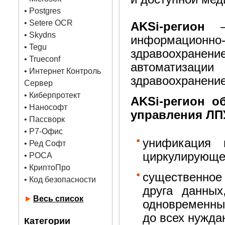
•
Postgres
• Setere OCR
AKSi-регион
• Skydns
информационн
•
Tegu
здравоохранен
• Trueconf
автоматизаци
• Интернет Контроль
здравоохранени
Сервер
• Киберпротект
AKSi-регион о
• Нанософт
управления ЛП
• Пассворк
• Р7-Офис
унификация 
• Ред Софт
циркулирующе
• РОСА
• КриптоПро
существенно
• Код безопасности
друга данных
►
Весь список
одновременны
до всех нужда
Категории