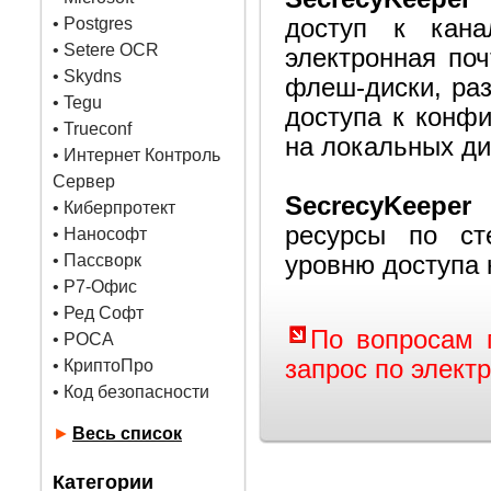
•
Postgres
доступ к кана
• Setere OCR
электронная поч
• Skydns
флеш-диски, раз
•
Tegu
доступа к конф
• Trueconf
на локальных ди
• Интернет Контроль
Сервер
SecrecyKeeper
п
• Киберпротект
ресурсы по ст
• Нанософт
• Пассворк
уровню доступа
• Р7-Офис
• Ред Софт
По вопросам 
• РОСА
запрос по элект
• КриптоПро
• Код безопасности
►
Весь список
Категории