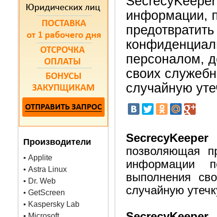
SecrecyKeeper
информации, 
предотвратить
конфиденциал
персоналом, 
своих служебн
случайную уте
SecrecyKeepe
Производители
позволяющая п
• Applite
информации 
• Astra Linux
выполнения сво
• Dr. Web
случайную утечк
• GetScreen
• Kaspersky Lab
SecrecyKeeper
п
• Microsoft