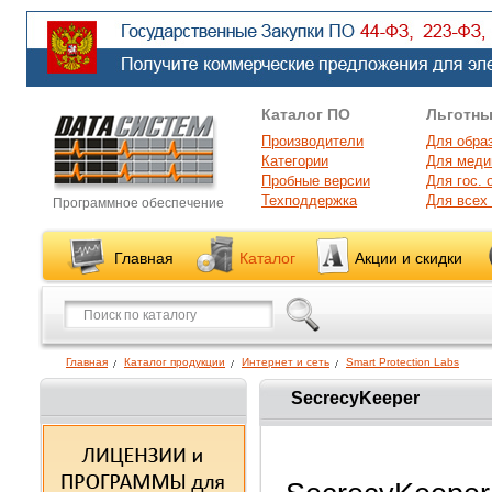
Каталог ПО
Льготны
Производители
Для обра
Категории
Для меди
Пробные версии
Для гос. 
Техподдержка
Для всех
Программное обеспечение
Главная
Каталог
Акции и скидки
Главная
Каталог продукции
Интернет и сеть
Smart Protection Labs
SecrecyKeeper