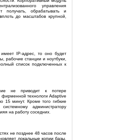
асности. Корпоративный модуль
трализованного управления
т получать, обрабатывать и
вплоть до масштабов крупной,
 имеет IP-адрес, то оно будет
, рабочие станции и ноутбуки,
полный список подключенных к
ние не приводит к потере
 фирменной технологи Adaptive
о 15 минут. Кроме того гибкие
 системному администратору
лияя на работу соседних.
тях не позднее 48 часов после
новляет локальные копии базы,