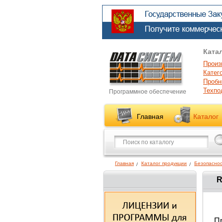
Ката
Произ
Катег
Пробн
Техпо
Программное обеспечение
Главная
Каталог
Главная
Каталог продукции
Безопаснос
R
Пр