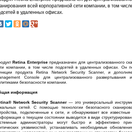
канирования всей корпоративной сети компании, в том числ
одсетей в удаленных офисах.
родукт
Retina Enterprise
предназначен для централизованного ск
ти компании, в том числе подсетей в удаленных офисах. Он п
нкции продукта Retina Network Security Scanner, и дополня
anagement Console для централизованного развертывания 
литиками безопасности компании.
бщая информация
tina® Network Security Scanner
— это универсальный инструме
кальных сетей. С помощью технологии безопасного сканирова
тройства, подключенные к сети, и обнаруживает все известные
формация о текущем состоянии выводится в виде структурированн
истемные администраторы могут быстро и эффективно при
итических уязвимостей, устанавливать необходимые обновлени