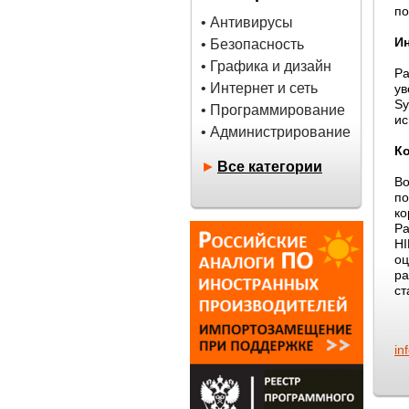
по
• Антивирусы
И
• Безопасность
• Графика и дизайн
Р
• Интернет и сеть
у
Sy
• Программирование
ис
• Администрирование
К
►
Все категории
Во
по
ко
Pa
H
оц
ра
ст
in