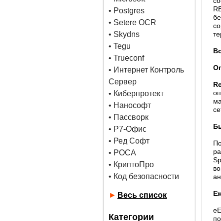
со
R
•
Postgres
б
• Setere OCR
со
• Skydns
те
•
Tegu
В
• Trueconf
О
• Интернет Контроль
Сервер
R
оп
• Киберпротект
ма
• Нанософт
се
• Пассворк
Б
• Р7-Офис
• Ред Софт
По
ра
• РОСА
Sp
• КриптоПро
в
• Код безопасности
ан
Еж
►
Весь список
eE
Категории
по