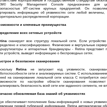
ответствие корпоративным и государственным стандартам безоп
EM© Security Management Console предназначен для цен
езопасностью ИТ-систем крупных предприятий. Он позволяе
ртировать информацию об уязвимостях сети любой величины, 
рриториально распределенной корпорации.
озможности и ключевые преимущества
пределение всех сетевых устройств
etina
сканирует всю структуру локальной сети. Если устройство
ределено и классифицировано. Физические и виртуальные серверы
ршрутизаторы и аппаратные брандмауэры - Retina представит 
ти устройств, выведет информацию о беспроводных сетях.
ыстрое и безопасное сканирование
скольку
Retina
не запускает код уязвимости, сканирова
ботоспособности сети и анализируемых систем. C использованием
eed на сканирование локальной сети класса С потребуется окол
озможности по настройке области сканирования позволяют
ализировать безопасность всей сети или заданного сегмента, не в
ечасно обновляемая база знаний об уязвимостях
ye обеспечивает пополнение базы информацией о новых уязвимос
явлении первой публичной информации. Retina автоматически об