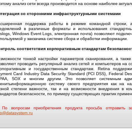
этому анализ сети всегда производится на основе наиболее актуа
нтеграция со сторонними инфраструктурными системами
асширенная поддержка работы в режиме командной строки, а
ведомлений в различные форматы и использования стандартн
slogs, Windows Event Logs, электронная почта) позволяют подключ
пользуемой у закзачика системе сбора и обработки информации.
онтроль соответствия корпоративным стандартам безопаснос
зможности тонкой настройки параметров сканирования, а также
зволяют проводить регулярный анализ сетей и компьютеров на с
рпоративным и государственным стандартам. Retina поддержи
yment Card Industry Data Security Standard (PCI DSS), Federal Des
IPAA, SOX и многим другим. Это позволяет системным адми
енитьинформационную систему своего предприятия как на на
зной степени важности, так и на возможности внедрения в ко
андартов безопасности, по примеру существующих практик примене
По вопросам приобретения продукта просьба отправить за
fo@datasystem.ru