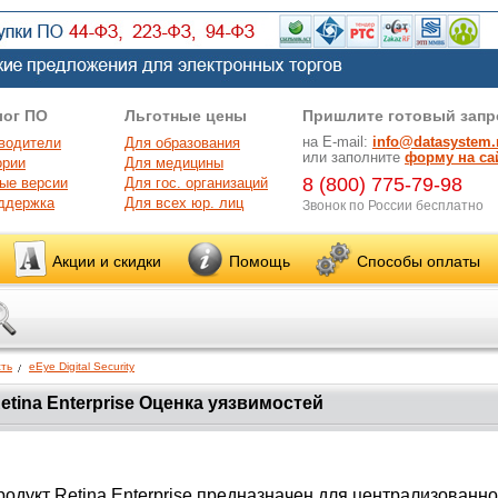
лог ПО
Льготные цены
Пришлите готовый запр
на E-mail:
info@datasystem.
водители
Для образования
или заполните
форму на са
ории
Для медицины
8 (800) 775-79-98
ые версии
Для гос. организаций
ддержка
Для всех юр. лиц
Звонок по России бесплатно
Акции и скидки
Помощь
Способы оплаты
ть
eEye Digital Security
etina Enterprise Оценка уязвимостей
одукт Retina Enterprise предназначен для централизованно