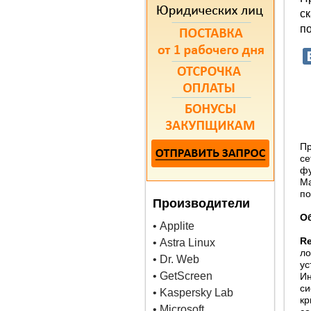
с
п
П
се
фу
M
по
Производители
О
• Applite
Re
• Astra Linux
ло
• Dr. Web
ус
• GetScreen
Ин
с
• Kaspersky Lab
кр
• Microsoft