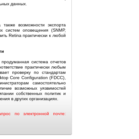
льных данных.
 также возможности экспорта
ых систем оповещения (SNMP,
ить Retina практически к любой
ти
 продуманная система отчетов
оответствие практически любым
вает проверку по стандартам
ktop Core Configuration (FDCC),
нистраторам самостоятельно
личие возможных уязвимостей
мпании собственных политик и
ния в других организациях.
прос по электронной почте: