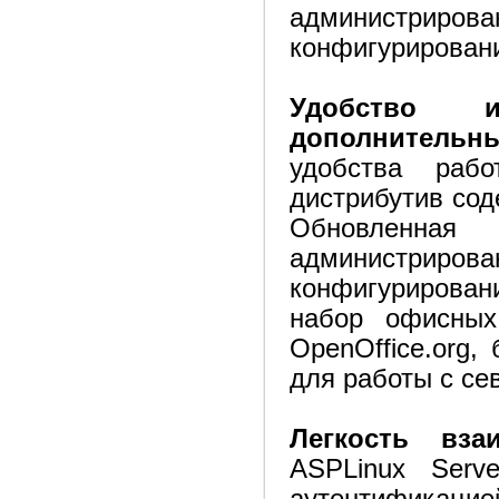
администриро
конфигурировани
Удобство и
дополнитель
удобства рабо
дистрибутив со
Обновленна
администриро
конфигурирован
набор офисных
OpenOffice.org,
для работы с се
Легкость вза
ASPLinux Serv