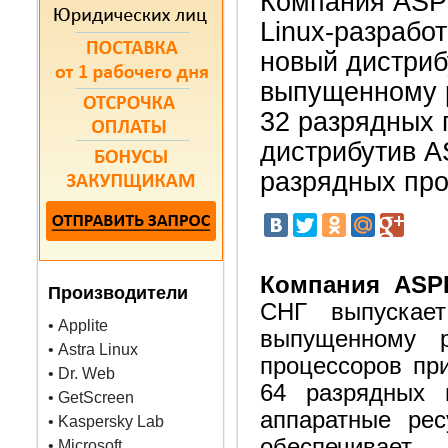
Компания ASP
Linux-разрабо
новый дистриб
выпущенному 
32 разрядных 
дистрибутив A
разрядных про
Компания ASP
Производители
СНГ выпускает
• Applite
выпущенному р
• Astra Linux
процессоров при
• Dr. Web
64 разрядных 
• GetScreen
аппаратные рес
• Kaspersky Lab
обеспечивает
• Microsoft