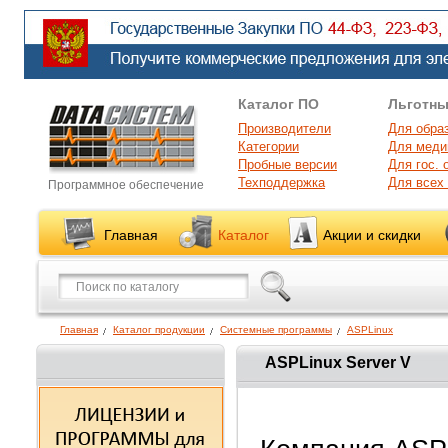
Каталог ПО
Льготны
Производители
Для обра
Категории
Для меди
Пробные версии
Для гос. 
Техподдержка
Для всех
Программное обеспечение
Главная
Каталог
Акции и скидки
Главная
Каталог продукции
Системные программы
ASPLinux
ASPLinux Server V