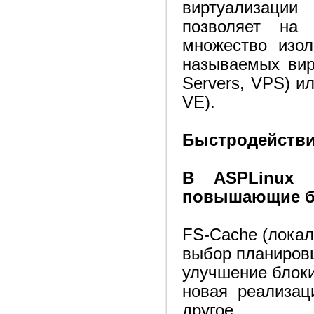
виртуализаци
позволяет на 
множество изол
называемых вирт
Servers, VPS) ил
VE).
Быстродейств
В ASPLinux S
повышающие б
FS-Cache (лока
выбор планировщ
улучшение блок
новая реализац
другое.