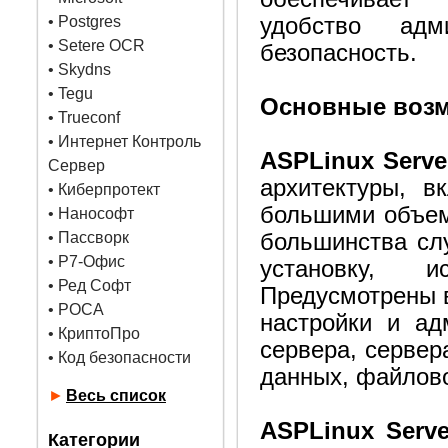
•
Postgres
удобство адм
• Setere OCR
безопасность.
• Skydns
•
Tegu
Основные воз
• Trueconf
• Интернет Контроль
ASPLinux Serv
Сервер
архитектуры, в
• Киберпротект
большими объем
• Нанософт
• Пассворк
большинства сл
• Р7-Офис
установку, и
• Ред Софт
Предусмотрены в
• РОСА
настройки и ад
• КриптоПро
cервера, сервер
• Код безопасности
данных, файлово
►
Весь список
ASPLinux Serv
Категории