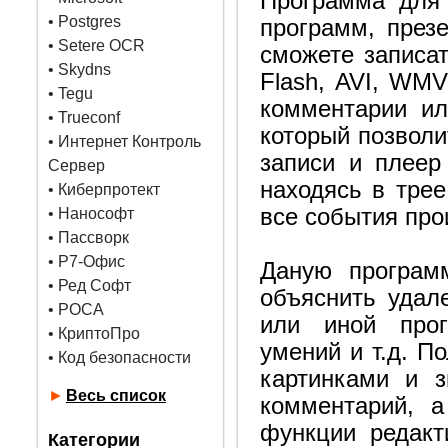
Программа для 
•
Postgres
программ, през
• Setere OCR
сможете записат
• Skydns
Flash, AVI, WMV
•
Tegu
комментарии ил
• Trueconf
который позволи
• Интернет Контроль
записи и плеер
Сервер
находясь в трее
• Киберпротект
все события про
• Нанософт
• Пассворк
• Р7-Офис
Даную програм
• Ред Софт
объяснить удал
• РОСА
или иной прог
• КриптоПро
умений и т.д. П
• Код безопасности
картинками и з
►
Весь список
комментарий, 
функции редакт
Категории