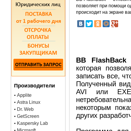
позволяет при помощи од
происходит на экране в
BB FlashBack
—
которая позвол
записать все, ч
Полученный вид
Производители
AVI или EXE.
• Applite
нетребовательн
• Astra Linux
некоторым пока
• Dr. Web
других разработ
• GetScreen
• Kaspersky Lab
• Microsoft