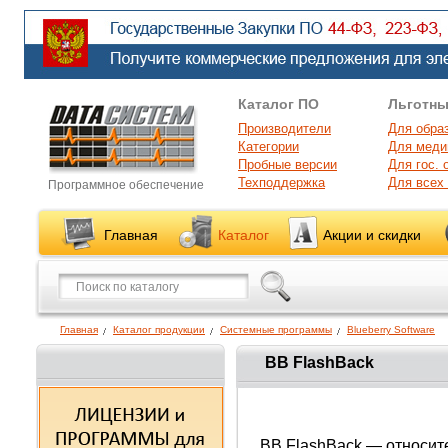
Каталог ПО
Льготны
Производители
Для обра
Категории
Для меди
Пробные версии
Для гос. 
Техподдержка
Для всех
Программное обеспечение
Главная
Каталог
Акции и скидки
Главная
Каталог продукции
Системные программы
Blueberry Software
BB FlashBack
BB FlashBack — относит