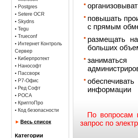
организовыват
•
Postgres
• Setere OCR
повышать прои
• Skydns
с прямым обм
•
Tegu
• Trueconf
размещать на
• Интернет Контроль
больших объе
Сервер
• Киберпротект
занимать
• Нанософт
администриро
• Пассворк
обеспечиват
• Р7-Офис
• Ред Софт
информации
• РОСА
• КриптоПро
• Код безопасности
По вопросам 
►
Весь список
запрос по элект
Категории