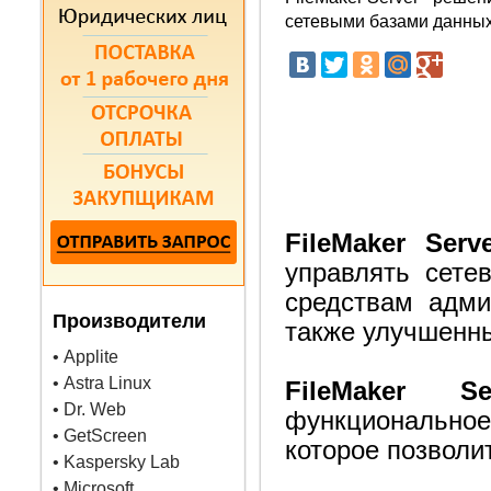
сетевыми базами данных
FileMaker Serv
управлять сете
средствам адми
Производители
также улучшенн
• Applite
• Astra Linux
FileMaker 
• Dr. Web
функционально
• GetScreen
которое позволи
• Kaspersky Lab
• Microsoft