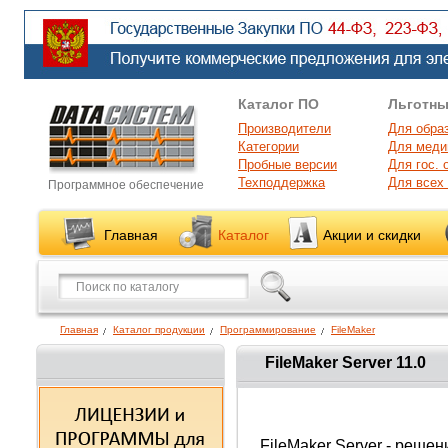
Каталог ПО
Льготны
Производители
Для обра
Категории
Для меди
Пробные версии
Для гос. 
Техподдержка
Для всех
Программное обеспечение
Главная
Каталог
Акции и скидки
Главная
Каталог продукции
Программирование
FileMaker
FileMaker Server 11.0
FileMaker Server - реш