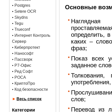
•
Postgres
Основные возм
• Setere OCR
• Skydns
Наглядная
•
Tegu
проставляем
• Trueconf
определить, в
• Интернет Контроль
каких – слово
Сервер
фраз;
• Киберпротект
• Нанософт
Показ всех у
• Пассворк
заданное слов
• Р7-Офис
• Ред Софт
Толкования, 
• РОСА
употребления,
• КриптоПро
• Код безопасности
Прослушивани
слов;
►
Весь список
Перевод из л
Категории