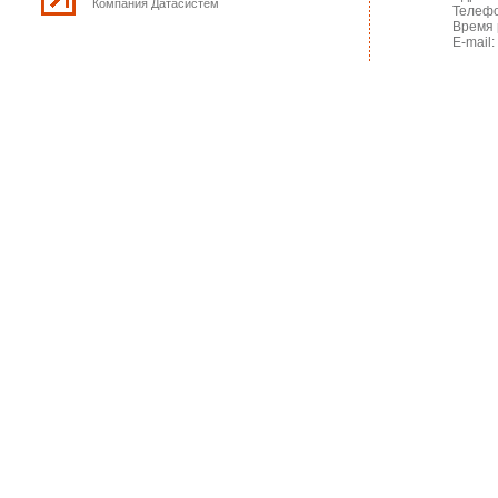
Компания Датасистем
Телефо
Время 
E-mail: