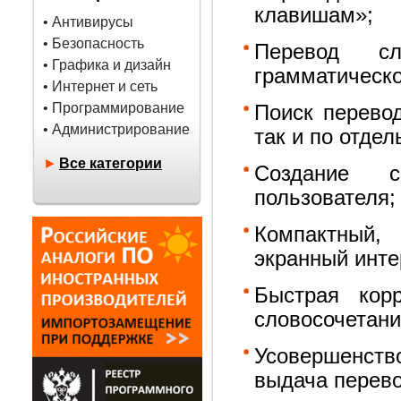
клавишам»;
• Антивирусы
• Безопасность
Перевод с
• Графика и дизайн
грамматическ
• Интернет и сеть
• Программирование
Поиск перево
• Администрирование
так и по отде
►
Все категории
Создание с
пользователя;
Компактный,
экранный инт
Быстрая корр
словосочетани
Усовершенств
выдача перево