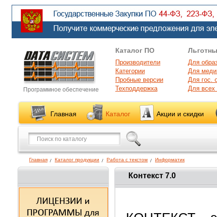
Каталог ПО
Льготны
Производители
Для обра
Категории
Для меди
Пробные версии
Для гос. 
Техподдержка
Для всех
Программное обеспечение
Главная
Каталог
Акции и скидки
Главная
Каталог продукции
Работа с текстом
Информатик
Контекст 7.0