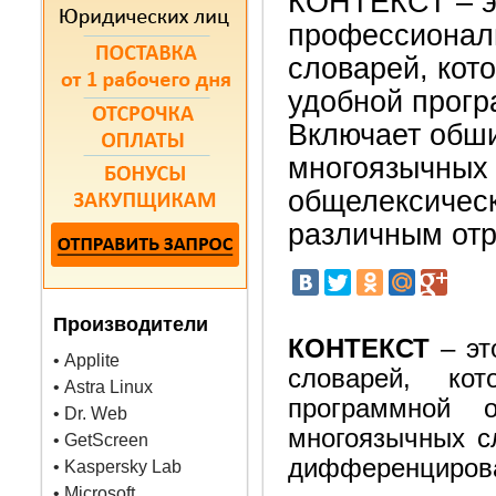
КОНТЕКСТ – э
профессионал
словарей, кот
удобной прогр
Включает обш
многоязычных 
общелексическ
различным отр
Производители
КОНТЕКСТ
– эт
• Applite
словарей, ко
• Astra Linux
программной 
• Dr. Web
многоязычных сл
• GetScreen
дифференцирова
• Kaspersky Lab
• Microsoft