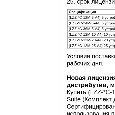
25, срок лицензии
Спецификация
(LZZ-*C-12M-5-A4) 5 устрой
(LZZ-*C-24M-5-A4) 5 устрой
(LZZ-*C-36M-5-A4) 5 устрой
(LZZ-*C-12M-10-A4) 10 устр
(LZZ-*C-12M-20-A4) 20 устр
(LZZ-*C-12M-25-A4) 25 устр
Условия поставк
рабочих дня.
Новая лицензи
дистрибутив, м
Купить (LZZ-*C-1
Suite (Комплект
Сертифицирован
использования 