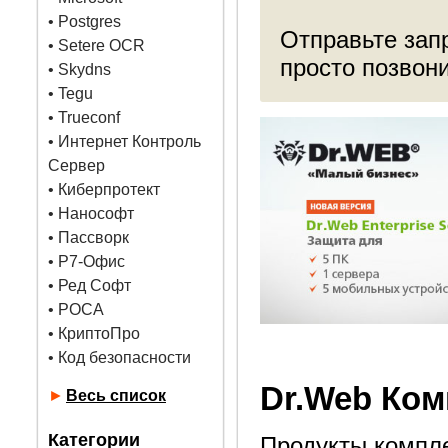
•
Postgres
Отправьте запр
• Setere OCR
просто позвон
• Skydns
•
Tegu
• Trueconf
• Интернет Контроль
Сервер
• Киберпротект
• Нанософт
• Пассворк
• Р7-Офис
• Ред Софт
• РОСА
• КриптоПро
• Код безопасности
Dr.Web Ко
►
Весь список
Категории
Продукты компл