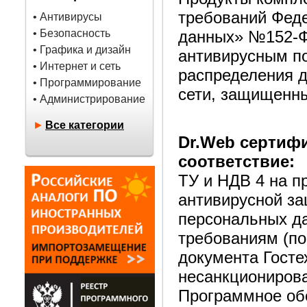
требований Фед
• Антивирусы
данных» №152-ФЗ
• Безопасность
• Графика и дизайн
антивирусным по
• Интернет и сеть
распределения д
• Программирование
сети, защищенны
• Администрирование
►
Все категории
Dr.Web сертиф
соответствие:
ТУ и НДВ 4 на п
антивирусной з
персональных да
требованиям (по
документа Госте
несанкционирова
Программное об