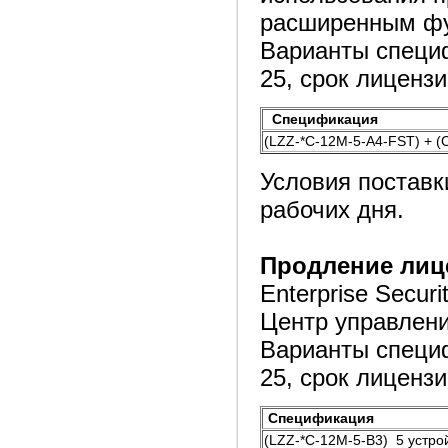
расширенным ф
Варианты специф
25, срок лицензии
Спецификация
(LZZ-*C-12M-5-A4-FST) + (C
Условия поставк
рабочих дня.
Продление лиц
Enterprise Secur
Центр управлени
Варианты специф
25, срок лицензии
Спецификация
(LZZ-*C-12M-5-B3) 5 устрой