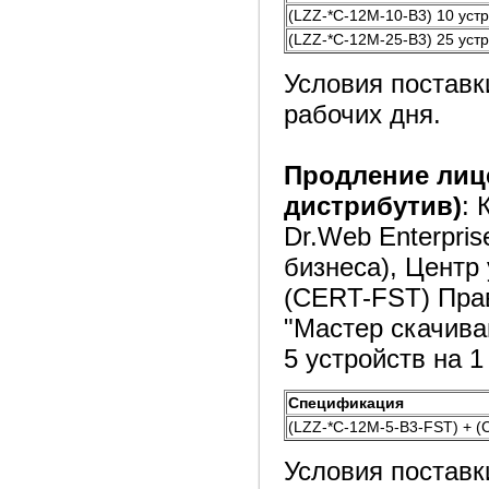
(LZZ-*C-12M-10-B3) 10 устр
(LZZ-*C-12M-25-B3) 25 устр
Условия поставк
рабочих дня.
Продление ли
дистрибутив)
: 
Dr.Web Enterpris
бизнеса), Цент
(CERT-FST) Пра
"Мастер скачив
5 устройств на 1 
Спецификация
(LZZ-*C-12M-5-B3-FST) + (C
Условия поставк