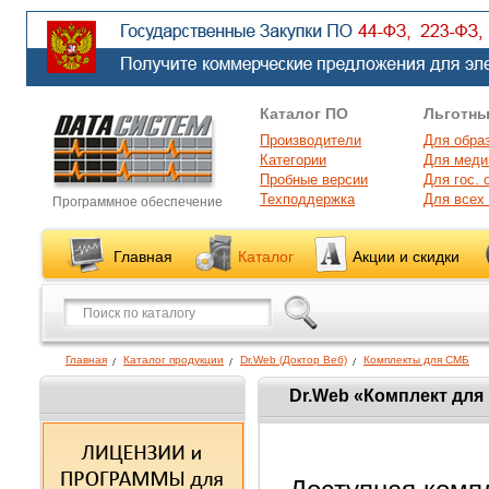
Каталог ПО
Льготны
Производители
Для обра
Категории
Для меди
Пробные версии
Для гос. 
Техподдержка
Для всех
Программное обеспечение
Главная
Каталог
Акции и скидки
Главная
Каталог продукции
Dr.Web (Доктор Веб)
Комплекты для СМБ
Dr.Web «Комплект для 