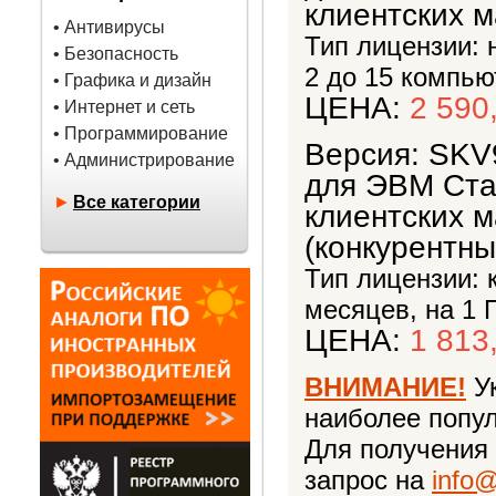
клиентских м
• Антивирусы
Тип лицензии: 
• Безопасность
2 до 15 компью
• Графика и дизайн
ЦЕНА:
2 590
• Интернет и сеть
• Программирование
Версия: SKV
• Администрирование
для ЭВМ Стах
►
Все категории
клиентских м
(конкурентны
Тип лицензии: 
месяцев, на 1 
ЦЕНА:
1 813
ВНИМАНИЕ!
Ук
наиболее попу
Для получения
запрос на
info