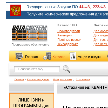
Каталог ПО
Льготны
Производители
Для обра
Категории
Для меди
Пробные версии
Для гос. 
Техподдержка
Для всех
Программное обеспечение
Главная
Каталог
Акции и скидки
Главная
Каталог продукции
Интернет и сеть
Стахановец
«Стахановец: КВАНТ»