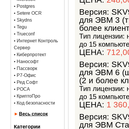
•
Postgres
Версия: SKV
• Setere OCR
для ЭВМ 3 (т
• Skydns
более клиен
•
Tegu
• Trueconf
Тип лицензии: 
• Интернет Контроль
до 15 компьюте
Сервер
ЦЕНА:
712,0
• Киберпротект
• Нанософт
Версия: SKV
• Пассворк
для ЭВМ 6 (ш
• Р7-Офис
(2 и более к
• Ред Софт
Тип лицензии: 
• РОСА
до 15 компьюте
• КриптоПро
ЦЕНА:
1 360
• Код безопасности
►
Весь список
Версия: SKV
для ЭВМ Стах
Категории