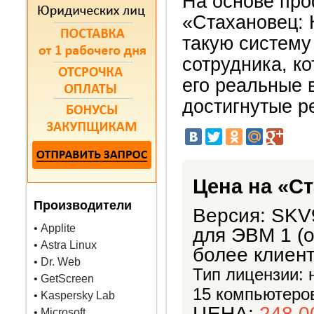
На основе про
«Стахановец: 
такую систему
сотрудника, к
его реальные 
достигнутые р
Цена на «С
Производители
Версия: SKV
• Applite
для ЭВМ 1 (о
• Astra Linux
более клиен
• Dr. Web
Тип лицензии: 
• GetScreen
15 компьютеро
• Kaspersky Lab
ЦЕНА:
248,0
• Microsoft