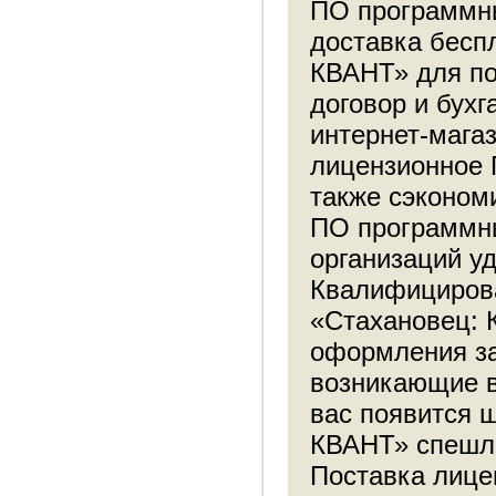
ПО программны
доставка бесп
КВАНТ» для по
договор и бухг
интернет-мага
лицензионное 
также сэконом
ПО программны
организаций уд
Квалифицирова
«Стахановец: 
оформления за
возникающие 
вас появится 
КВАНТ» спешл 
Поставка лице