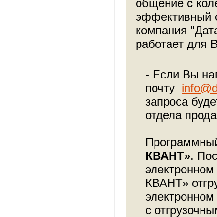
общение с кол
эффективный с
компания "Дат
работает для 
- Если Вы на
почту
info@d
запроса буде
отдела прода
Программный
КВАНТ»
. По
электронном 
КВАНТ» отгру
электронном 
с отгрузочн