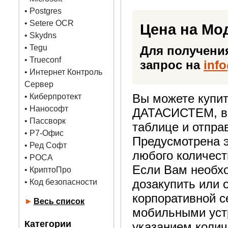
•
Postgres
• Setere OCR
Цена на Мо
• Skydns
•
Tegu
Для получени
• Trueconf
запрос на
inf
• Интернет Контроль
Сервер
Вы можете купит
• Киберпротект
• Нанософт
ДАТАСИСТЕМ, вы
• Пассворк
таблице и отпра
• Р7-Офис
Предусмотрена э
• Ред Софт
любого количест
• РОСА
Если Вам необх
• КриптоПро
дозакупить или 
• Код безопасности
корпоративной 
►
Весь список
мобильными устр
Категории
указанием колич