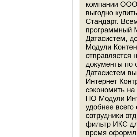
компании ООО 
выгодно купит
Стандарт. Все
программный М
Датасистем, д
Модули Контен
отправляется н
документы по 
Датасистем вы
Интернет Конт
сэкономить на
ПО Модули Инт
удобнее всего
сотрудники от
фильтр ИКС дл
время оформле