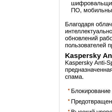
шифровальщико
ПО, мобильны
Благодаря обла
интеллектуально
обновлений рабо
пользователей п
Kaspersky An
Kaspersky Anti-
предназначенная
спама.
Блокирование
Предотвращен
Высокий урове