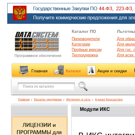
Каталог ПО
Льготны
Производители
Для обра
Категории
Для меди
Пробные версии
Для гос. 
Техподдержка
Для всех
Программное обеспечение
Главная
Каталог
Акции и скидки
Главная
Каталог продукции
Интернет и сеть
А-реал Консалтинг
Модули ИКС