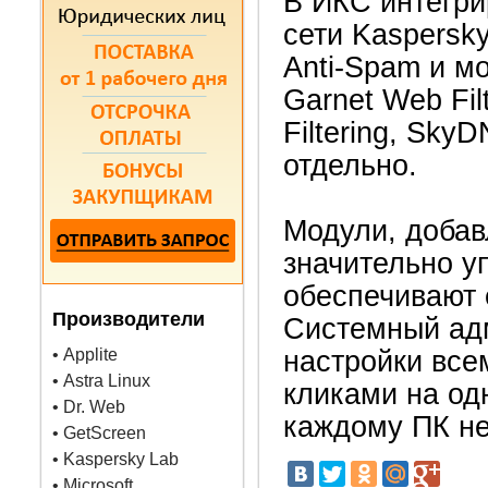
В ИКС интегр
сети Kaspersky
Anti-Spam и м
Garnet Web Fil
Filtering, Sky
отдельно.
Модули, добав
значительно у
обеспечивают 
Производители
Системный ад
• Applite
настройки все
• Astra Linux
кликами на од
• Dr. Web
каждому ПК не
• GetScreen
• Kaspersky Lab
• Microsoft