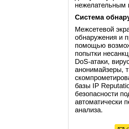
нежелательным 
Система обнар
Межсетевой экр
обнаружения и п
помощью возмож
попытки несанкц
DoS-атаки, виру
анонимайзеры, 
скомпрометиров
базы IP Reputat
безопасности по
автоматически п
анализа.