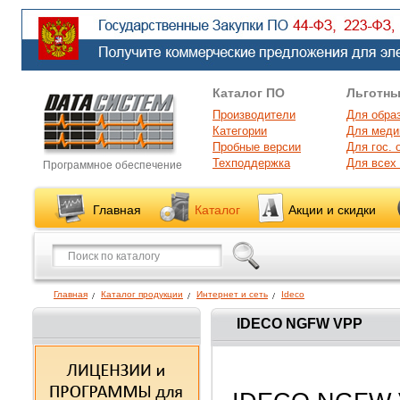
Каталог ПО
Льготны
Производители
Для обра
Категории
Для меди
Пробные версии
Для гос. 
Техподдержка
Для всех
Программное обеспечение
Главная
Каталог
Акции и скидки
Главная
Каталог продукции
Интернет и сеть
Ideco
IDECO NGFW VPP