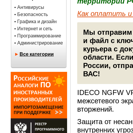
территории Р
• Антивирусы
Как оплатить и 
• Безопасность
• Графика и дизайн
• Интернет и сеть
Мы отправим 
• Программирование
и файл с клю
• Администрирование
курьера с до
►
Все категории
области. Есл
России, отпр
ВАС!
IDECO NGFW VPP
межсетевого экр
вторжений.
Защита от несан
внутренних угро