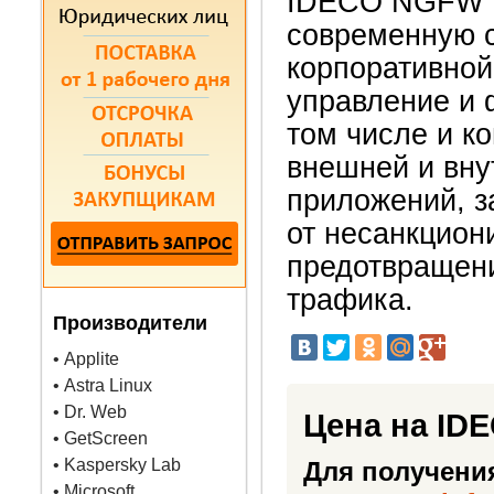
IDECO NGFW V
современную 
корпоративной 
управление и 
том числе и к
внешней и вну
приложений, з
от несанкцион
предотвращени
трафика.
Производители
• Applite
• Astra Linux
• Dr. Web
Цена на ID
• GetScreen
• Kaspersky Lab
Для получени
• Microsoft