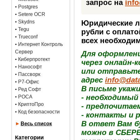
запрос на
inf
•
Postgres
• Setere OCR
Юридические ли
• Skydns
•
Tegu
рубли с оплато
• Trueconf
всех необходим
• Интернет Контроль
Сервер
Для оформлени
• Киберпротект
через онлайн-
• Нанософт
или отправьте
• Пассворк
адрес
info@dat
• Р7-Офис
В письме укаж
• Ред Софт
- необходимый
• РОСА
• КриптоПро
- предпочитае
• Код безопасности
- контакты и 
В ответ Вам б
►
Весь список
можно в СБЕРБ
Категории