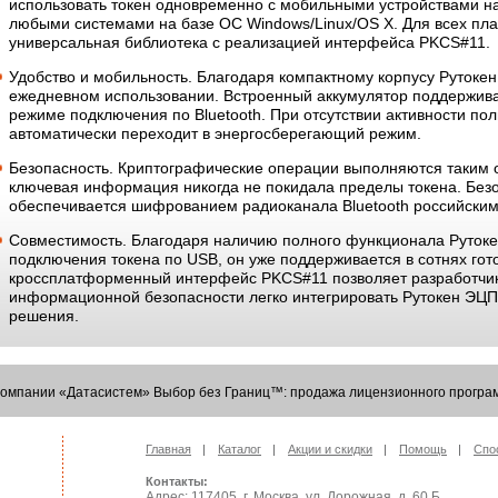
использовать токен одновременно с мобильными устройствами на б
любыми системами на базе ОС Windows/Linux/OS X. Для всех пл
универсальная библиотека с реализацией интерфейса PKCS#11.
Удобство и мобильность
. Благодаря компактному корпусу Рутокен
ежедневном использовании. Встроенный аккумулятор поддержива
режиме подключения по Bluetooth. При отсутствии активности пол
автоматически переходит в энергосберегающий режим.
Безопасность
. Криптографические операции выполняются таким 
ключевая информация никогда не покидала пределы токена. Без
обеспечивается шифрованием радиоканала Bluetooth российским
Совместимость
. Благодаря наличию полного функционала Руток
подключения токена по USB, он уже поддерживается в сотнях гот
кроссплатформенный интерфейс PKCS#11 позволяет разработчи
информационной безопасности легко интегрировать Рутокен ЭЦП
решения.
Компании «Датасистем» Выбор без Границ™: продажа лицензионного програм
Главная
Каталог
Акции и скидки
Помощь
Спо
Контакты:
Адрес: 117405, г. Москва, ул. Дорожная, д. 60 Б,