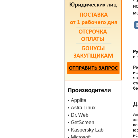
и
мо
Ру
и 
Ре
ис
яв
ст
бе
Производители
• Applite
Д
• Astra Linux
Ап
• Dr. Web
хэ
• GetScreen
кл
• Kaspersky Lab
юр
ис
• Microsoft