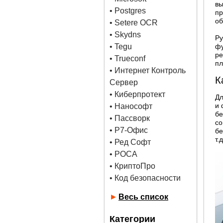
вы
•
Postgres
пр
об
• Setere OCR
• Skydns
Ру
•
Tegu
фу
ре
• Trueconf
пл
• Интернет Контроль
К
Сервер
• Киберпротект
Дл
и 
• Нанософт
бе
• Пассворк
со
• Р7-Офис
бе
т.д
• Ред Софт
• РОСА
• КриптоПро
• Код безопасности
►
Весь список
Категории