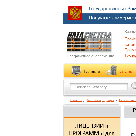
Ката
Произ
Катег
Пробн
Техпо
Программное обеспечение
Главная
Каталог
Главная
Каталог продукции
Безопаснос
Р
Р