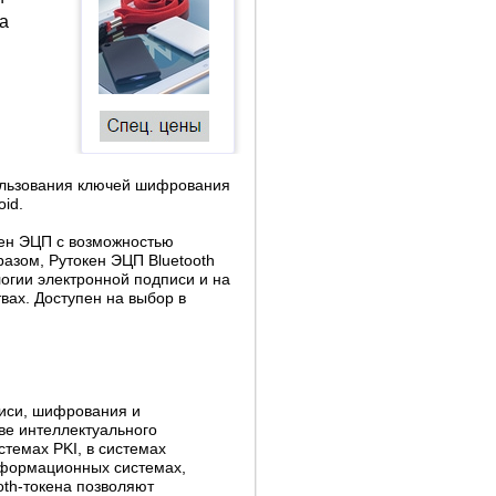
а
ользования ключей шифрования
oid.
ен ЭЦП с возможностью
азом, Рутокен ЭЦП Bluetooth
огии электронной подписи и на
вах. Доступен на выбор в
иси, шифрования и
ве интеллектуального
стемах PKI, в системах
нформационных системах,
oth-токена позволяют