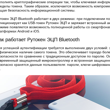
полнять криптографические операции так, чтобы ключевая информ
еделы токена. Таким образом, исключается возможность компроме
щая безопасность информационной системы.
токен ЭЦП Bluetooth работает в двух режимах: при подключении п
нкционирует как USB-токен Рутокен ЭЦП и заряжает встроенный акк
жиме появляется возможность полноценной работы со смартфона
атформах Android и iOS.
ак работает Рутокен ЭЦП Bluetooth
я успешной аутентификации требуется выполнение двух условий: 
физическое наличие самого токена. Это обеспечивает гораздо бол
зопасности по сравнению с традиционным доступом по паролю. О
временный защищенный микроконтроллер и встроенная защищенна
зопасно хранятся данные пользователя: пароли, ключи шифровани
.