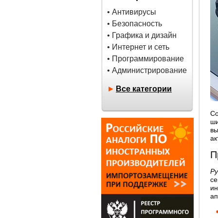
• Антивирусы
• Безопасность
• Графика и дизайн
• Интернет и сеть
• Программирование
• Администрирование
►
Все категории
Со
ши
вы
ак
П
Ру
се
ин
ап