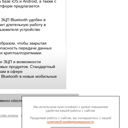
азе iOS и Android, а также с
атформ предлагается
 ЭЦП Bluetooth удобен в
ет длительную работу в
ьзователя устройство
образом, чтобы закрытая
опасность передачи данных
и криптоалгоритмами.
ен ЭЦП и возможности
овых продуктов. Стандартный
кам в сфере
 Bluetooth в новые мобильные
много обеспечения.
Мы используем куки (cookies) с целью повышения
удобства вашей работы с сайтом.
собы оплаты
О Компании
Продолжая работу с сайтом, вы соглашаетесь с нашей
политикой конфиденциальности
.