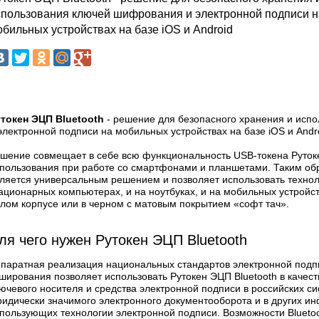
спользования ключей шифрования и электронной подписи н
бильных устройствах на базе iOS и Android
токен ЭЦП Bluetooth
- решение для безопасного хранения и исп
электронной подписи на мобильных устройствах на базе iOS и Andr
шение совмещает в себе всю функциональность USB-токена Руток
пользования при работе со смартфонами и планшетами. Таким обр
ляется универсальным решением и позволяет использовать технол
ационарных компьютерах, и на ноутбуках, и на мобильных устройст
лом корпусе или в черном с матовым покрытием «софт тач».
ля чего нужен Рутокен ЭЦП Bluetooth
паратная реализация национальных стандартов электронной подп
ширования позволяет использовать Рутокен ЭЦП Bluetooth в качест
ючевого носителя и средства электронной подписи в российских си
идически значимого электронного документооборота и в других и
пользующих технологии электронной подписи. Возможности Blueto