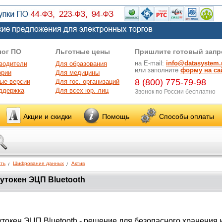
лог ПО
Льготные цены
Пришлите готовый запр
на E-mail:
info@datasystem.
водители
Для образования
или заполните
форму на са
ории
Для медицины
8 (800) 775-79-98
ые версии
Для гос. организаций
ддержка
Для всех юр. лиц
Звонок по России бесплатно
Акции и скидки
Помощь
Способы оплаты
ть
Шифрование данных
Актив
утокен ЭЦП Bluetooth
утокен ЭЦП Bluetooth - решение для безопасного хранения 