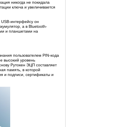
ация никогда не покидала
тации ключа и увеличивается
о USB-интерфейсу он
умулятор, а в Bluetooth-
ми и планшетами на
знания пользователем PIN-кода
ее высокий уровень
снову Рутокен ЭЦП составляет
я память, в которой
я и подписи, сертификаты и