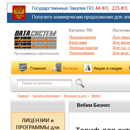
Каталог ПО
Льготны
Производители
Для обра
Категории
Для меди
Пробные версии
Для гос. 
Техподдержка
Для всех
Программное обеспечение
Главная
Каталог
Акции и скидки
Главная
Каталог продукции
Интернет и сеть
Webim
Вебим Бизнес