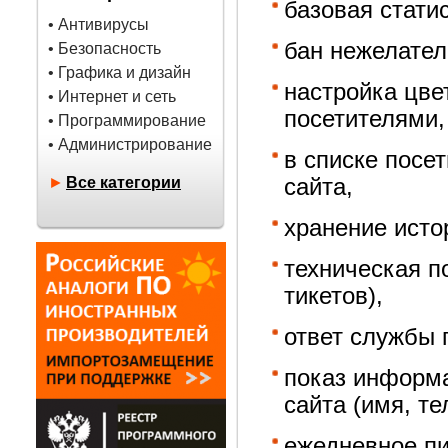
базовая стати
• Антивирусы
бан нежелател
• Безопасность
• Графика и дизайн
настройка цве
• Интернет и сеть
посетителями,
• Программирование
• Администрирование
в списке посе
►
Все категории
сайта,
хранение исто
техническая п
тикетов),
ответ службы 
показ информа
сайта (имя, те
ежедневное пи