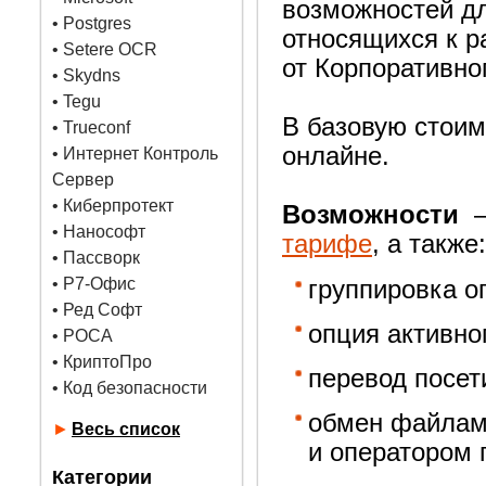
возможностей дл
•
Postgres
относящихся к р
• Setere OCR
от Корпоративно
• Skydns
•
Tegu
В базовую стоим
• Trueconf
онлайне.
• Интернет Контроль
Сервер
• Киберпротект
Возможности
—
• Нанософт
тарифе
, а также:
• Пассворк
• Р7-Офис
группировка о
• Ред Софт
опция активно
• РОСА
• КриптоПро
перевод посет
• Код безопасности
обмен файлами
►
Весь список
и оператором 
Категории