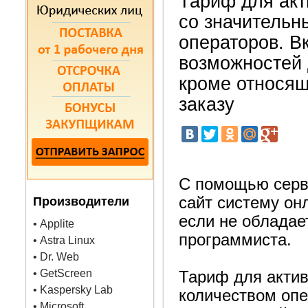
Тариф для ак
со значительн
операторов. В
возможностей 
кроме относящ
заказу
С помощью серв
сайт систему он
Производители
если не обладае
• Applite
программиста.
• Astra Linux
• Dr. Web
• GetScreen
Тариф для акти
• Kaspersky Lab
количеством опе
• Microsoft