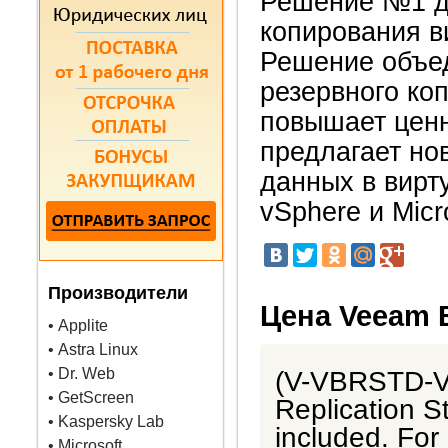
Решение №1 д
копирования в
Решение объе
резервного ко
повышает ценн
предлагает но
данных в вирт
vSphere и Micr
Производители
Цена Veeam B
• Applite
• Astra Linux
• Dr. Web
(V-VBRSTD-V
• GetScreen
Replication S
• Kaspersky Lab
included. Fo
• Microsoft