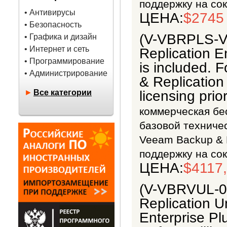
поддержку на сок
• Антивирусы
ЦЕНА:
$2745
• Безопасность
(V-VBRPLS-V
• Графика и дизайн
• Интернет и сеть
Replication E
• Программирование
is included.
• Администрирование
& Replication
►
Все категории
licensing prio
коммерческая бес
базовой техниче
Veeam Backup & R
поддержку на сок
ЦЕНА:
$4117
(V-VBRVUL-0
Replication U
Enterprise Pl