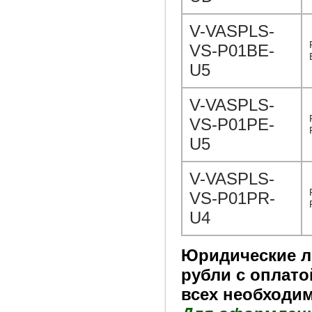
V-VASPLS-
VS-P01BE-
U5
V-VASPLS-
VS-P01PE-
U5
V-VASPLS-
VS-P01PR-
U4
Юридические ли
рубли с оплато
всех необходим