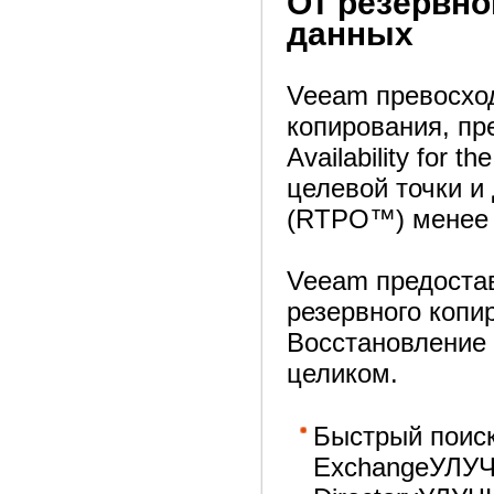
От резервно
данных
Veeam превосход
копирования, пр
Availability for 
целевой точки и
(RTPO™) менее 
Veeam предоста
резервного копи
Восстановление
целиком.
Быстрый поиск
ExchangeУЛУЧ