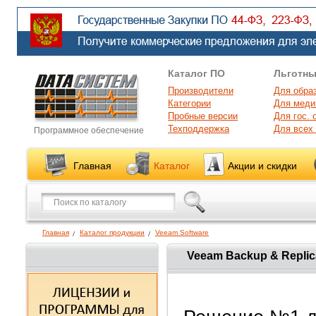
Каталог ПО
Льготны
Производители
Для обра
Категории
Для меди
Пробные версии
Для гос. 
Техподдержка
Для всех
Программное обеспечение
Главная
Каталог
Акции и скидки
Главная
Каталог продукции
Veeam Software
Veeam Backup & Replic