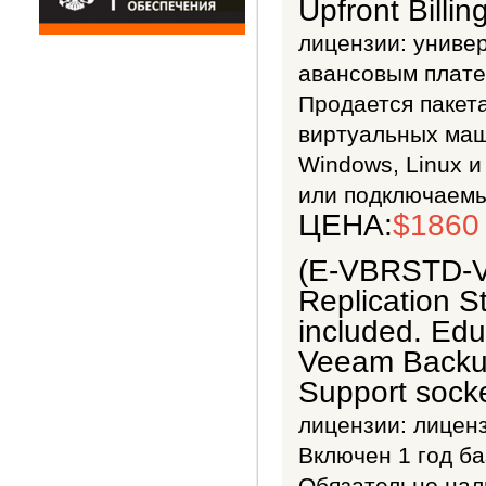
Upfront Billi
лицензии:
универ
авансовым плате
Продается пакета
виртуальных маш
Windows, Linux и
или подключаемы
ЦЕНА:
$1860
(E-VBRSTD-V
Replication S
included. Ed
Veeam Backup
Support socke
лицензии:
лиценз
Включен 1 год б
Обязательно нал