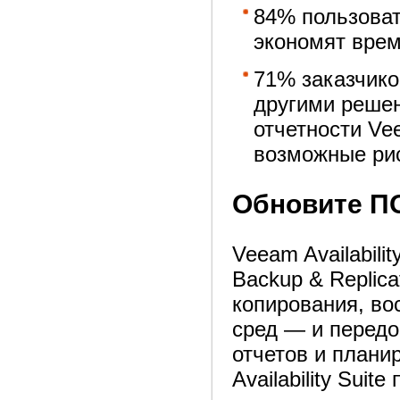
84% пользова
экономят врем
71% заказчико
другими реше
отчетности Ve
возможные ри
Обновите ПО 
Veeam Availabil
Backup & Replic
копирования, во
сред — и передо
отчетов и план
Availability Sui