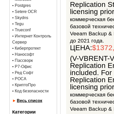
Replication S
•
Postgres
licensing prio
• Setere OCR
• Skydns
коммерческая бес
•
Tegu
базовой техниче
• Trueconf
Veeam Backup & R
• Интернет Контроль
до 2021 года.
Сервер
ЦЕНА:
$1372
• Киберпротект
• Нанософт
(V-VBRENT-V
• Пассворк
Replication En
• Р7-Офис
included. Fo
• Ред Софт
Replication E
• РОСА
• КриптоПро
licensing prio
• Код безопасности
коммерческая бес
►
Весь список
базовой техниче
Veeam Backup & R
Категории