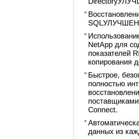
DirectoryУЛУЧ
Восстановлен
SQLУЛУЧШЕНО 
Использовани
NetApp для со
показателей R
копирования д
Быстрое, безо
полностью инт
восстановлен
поставщиками 
Connect.
Автоматическа
данных из каж