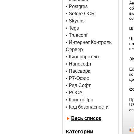
Ан
•
Postgres
об
вк
• Setere OCR
со
• Skydns
•
Tegu
Ш
• Trueconf
Чт
• Интернет Контроль
пр
ис
Сервер
• Киберпротект
Э
• Нанософт
Ес
• Пассворк
ко
• Р7-Офис
це
• Ред Софт
С
• РОСА
• КриптоПро
Пр
US
• Код безопасности
сп
►
Весь список
in
Категории