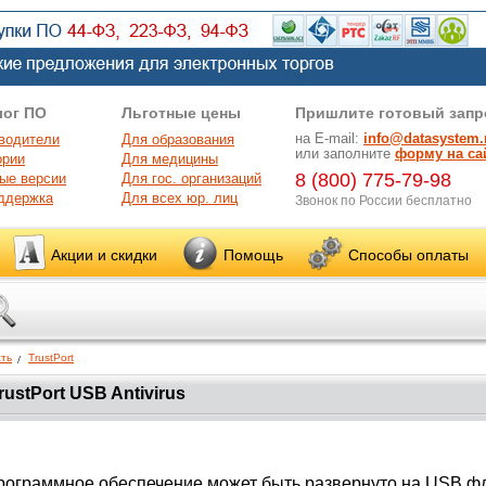
лог ПО
Льготные цены
Пришлите готовый запр
на E-mail:
info@datasystem.
водители
Для образования
или заполните
форму на са
ории
Для медицины
8 (800) 775-79-98
ые версии
Для гос. организаций
ддержка
Для всех юр. лиц
Звонок по России бесплатно
Акции и скидки
Помощь
Способы оплаты
ть
TrustPort
rustPort USB Antivirus
рограммное обеспечение может быть развернуто на USB ф