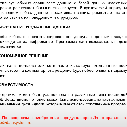
тивирус обычно сравнивает данные с базой данных известных
разом распознает большинство вирусов. В критический период 
лючением в базу данных, проактивная защита распознает поте
ответствии с их поведением и структурой.
ИФРОВАНИЕ И УДАЛЕНИЕ ДАННЫХ
обы избежать несанкционированного доступа к данным находя
оизводится их шифрование. Программа дает возможность надежн
пользуются.
КОНОМИЧНОЕ РЕШЕНИЕ
ли ваши пользователи сети часто используют компактные нос
мпьютера на компьютер, эта рещение будет обеспечивать надежн
не.
ОВМЕСТИМОСТЬ
ограмма может быть установлена на различные типы носителе
B флэш-диски, но также может быть использована на картах памяти
ециальные флэш-диски, которые имеют свои собственные програ
По вопросам приобретения продукта просьба отправить за
fo@datasystem.ru