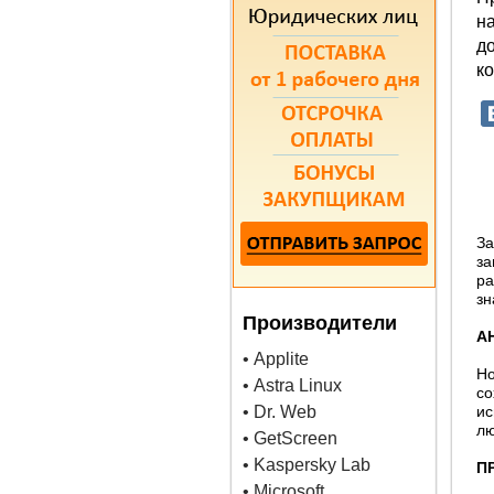
н
д
ко
За
за
ра
зн
Производители
А
• Applite
Но
• Astra Linux
с
• Dr. Web
ис
лю
• GetScreen
• Kaspersky Lab
П
• Microsoft