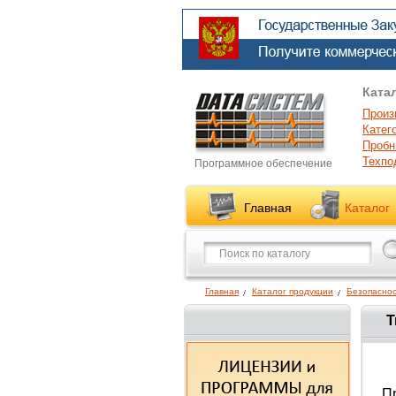
Ката
Произ
Катег
Пробн
Техпо
Программное обеспечение
Главная
Каталог
Главная
Каталог продукции
Безопаснос
T
П