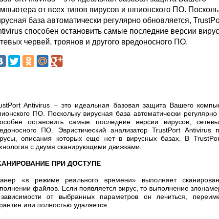
омпьютера от всех типов вирусов и шпионского ПО. Посколь
русная база автоматически регулярно обновляется, TrustPo
tivirus способен остановить самые последние версии вирус
тевых червей, троянов и другого вредоносного ПО.
ustPort Antivirus – это идеальная базовая защита Вашего компь
ионского ПО. Поскольку вирусная база автоматически регулярно об
особен остановить самые последние версии вирусов, сетевы
едоносного ПО. Эвристический анализатор TrustPort Antivirus
русы, описания которых еще нет в вирусных базах. В TrustPor
хнология с двумя сканирующими движками.
КАНИРОВАНИЕ ПРИ ДОСТУПЕ
канер «в режиме реального времени» выполняет сканирова
полнении файлов. Если появляется вирус, то выполнение злонаме
 зависимости от выбранных параметров он лечиться, переим
рантин или полностью удаляется.