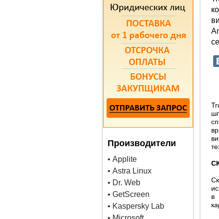
к
ви
An
се
Tr
шп
сп
вр
ви
Производители
те
• Applite
С
• Astra Linux
С
• Dr. Web
ис
• GetScreen
в
ка
• Kaspersky Lab
• Microsoft