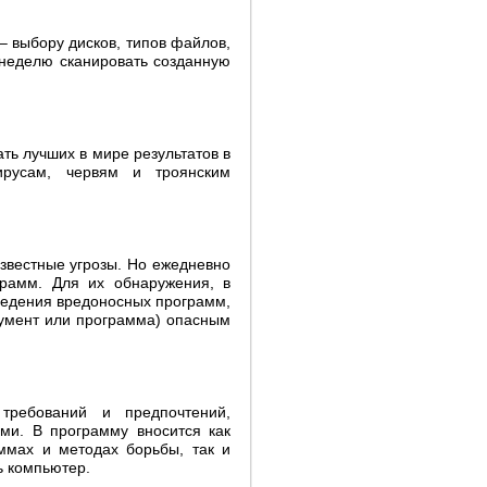
 выбору дисков, типов файлов,
 неделю сканировать созданную
ть лучших в мире результатов в
ирусам, червям и троянским
звестные угрозы. Но ежедневно
грамм. Для их обнаружения, в
ведения вредоносных программ,
кумент или программа) опасным
 требований и предпочтений,
ми. В программу вносится как
ммах и методах борьбы, так и
ь компьютер.