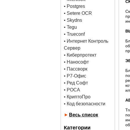
С
•
Postgres
Ск
• Setere OCR
пр
• Skydns
ин
•
Tegu
В
• Trueconf
• Интернет Контроль
Бл
о
Сервер
пр
• Киберпротект
Э
• Нанософт
• Пассворк
Бл
по
• Р7-Офис
ре
• Ред Софт
ко
• РОСА
ил
• КриптоПро
А
• Код безопасности
Tr
►
Весь список
по
ин
об
Категории