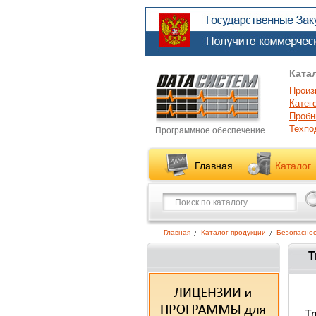
Ката
Произ
Катег
Пробн
Техпо
Программное обеспечение
Главная
Каталог
Главная
Каталог продукции
Безопаснос
T
Tr