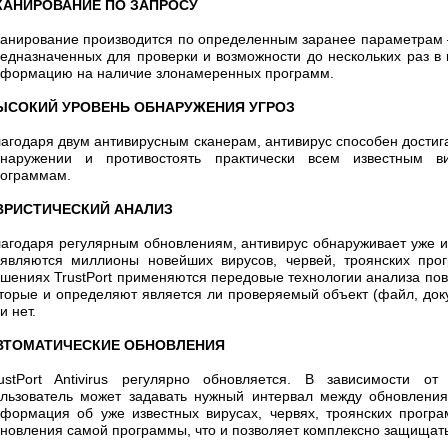
КАНИРОВАНИЕ ПО ЗАПРОСУ
анирование производится по определенным заранее параметрам –
едназначенных для проверки и возможности до нескольких раз в
формацию на наличие злонамеренных программ.
ЫСОКИЙ УРОВЕНЬ ОБНАРУЖЕНИЯ УГРОЗ
агодаря двум антивирусным сканерам, антивирус способен достига
бнаружении и противостоять практически всем известным в
ограммам.
ВРИСТИЧЕСКИЙ АНАЛИЗ
агодаря регулярным обновлениям, антивирус обнаруживает уже и
являются миллионы новейших вирусов, червей, троянских про
шениях TrustPort применяются передовые технологии анализа по
торые и определяют является ли проверяемый объект (файл, до
и нет.
ВТОМАТИЧЕСКИЕ ОБНОВЛЕНИЯ
ustPort Antivirus регулярно обновляется. В зависимости от
льзователь может задавать нужный интервал между обновления
формация об уже известных вирусах, червях, троянских програ
новления самой программы, что и позволяет комплексно защищат