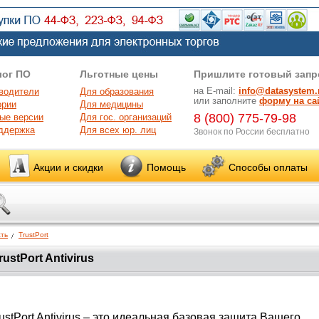
лог ПО
Льготные цены
Пришлите готовый запр
на E-mail:
info@datasystem.
водители
Для образования
или заполните
форму на са
ории
Для медицины
8 (800) 775-79-98
ые версии
Для гос. организаций
ддержка
Для всех юр. лиц
Звонок по России бесплатно
Акции и скидки
Помощь
Способы оплаты
ть
TrustPort
rustPort Antivirus
ustPort Antivirus – это идеальная базовая защита Вашего