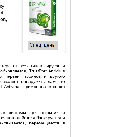
ку
rt
ов,
ютера от всех типов вирусов и
новляется, TrustPort Antivirus
х червей, троянов и другого
 позволяет обнаружить даже те
t Antivirus применена мощная
ние системы при открытии и
ренного действия блокируется и
еновывается, перемещается в