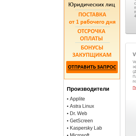
4
V
V
э
(
П
п
П
Производители
• Applite
• Astra Linux
• Dr. Web
• GetScreen
• Kaspersky Lab
• Microsoft