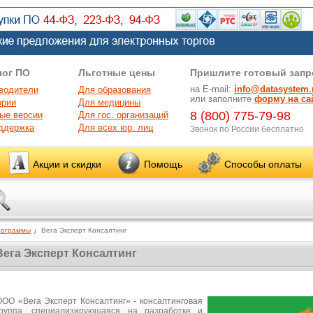
лог ПО
Льготные цены
Пришлите готовый запр
на E-mail:
info@datasystem.
водители
Для образования
или заполните
форму на са
ории
Для медицины
8 (800) 775-79-98
ые версии
Для гос. организаций
ддержка
Для всех юр. лиц
Звонок по России бесплатно
Акции и скидки
Помощь
Способы оплаты
рограммы
Вега Эксперт Консалтинг
Вега Эксперт Консалтинг
ООО «Вега Эксперт Консалтинг» - консалтинговая
группа, специализирующаяся на разработке и