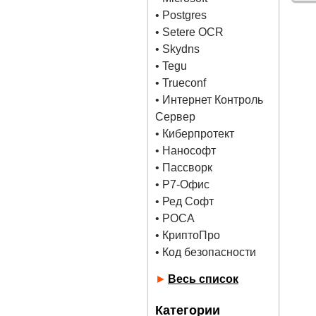
•
Postgres
• Setere OCR
• Skydns
•
Tegu
• Trueconf
• Интернет Контроль
Сервер
• Киберпротект
• Нанософт
• Пассворк
• Р7-Офис
• Ред Софт
• РОСА
• КриптоПро
• Код безопасности
►
Весь список
Категории