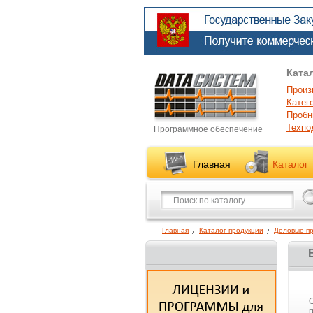
Ката
Произ
Катег
Пробн
Техпо
Программное обеспечение
Главная
Каталог
Главная
Каталог продукции
Деловые п