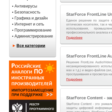
• Антивирусы
• Безопасность
StarForce FrontLine Un
• Графика и дизайн
Единое решение по защите п
• Интернет и сеть
оптических носителях, так и ч
использования, промышле
• Программирование
профессионального анализа и 
• Администрирование
Подробнее
►
Все категории
StarForce FrontLine A
Решение FrontLine Audio/Vide
несанкционированного исполь
wav и т.д.) и видео-файлов (av
прослушивания и просмотра на
Подробнее
StarForce Content - 
StarForce Content - это уника
защиты цифровой информации