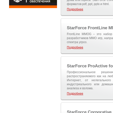
дома или офиса. StarForce Co
форматов pdf, ppt, pptx и html.
Подробнее
StarForce FrontLine 
FrontLine MMOG – это набор
разработчиков ММО игр, напр
спектра угроз.
Подробнее
StarForce ProActive fo
Профессиональное реше
распространяемого как на люб
Интернет, от нелегального
индустриального или домашн
анализа и взлома.
Подробнее
StarForce Corporative