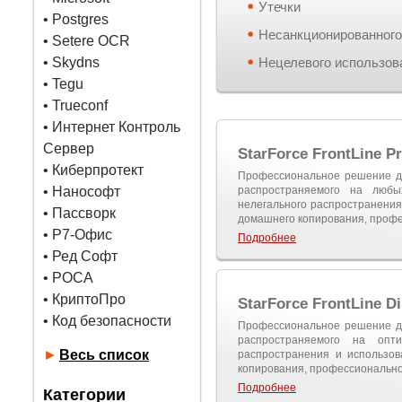
Утечки
•
Postgres
Несанкционированного
• Setere OCR
• Skydns
Нецелевого использов
•
Tegu
• Trueconf
• Интернет Контроль
Сервер
StarForce FrontLine P
• Киберпротект
Профессиональное решение д
• Нанософт
распространяемого на любы
нелегального распространения
• Пассворк
домашнего копирования, профе
• Р7-Офис
Подробнее
• Ред Софт
• РОСА
• КриптоПро
StarForce FrontLine D
• Код безопасности
Профессиональное решение д
распространяемого на опти
►
Весь список
распространения и использов
копирования, профессионально
Подробнее
Категории