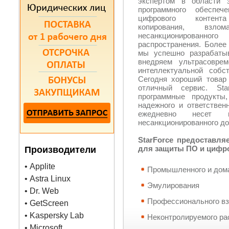
экспертом в области 
программного обеспеч
цифрового контен
копирования, взл
несанкционированного
распространения. Более
мы успешно разрабаты
внедряем ультрасовре
интеллектуальной собс
Сегодня хороший товар 
отличный сервис. St
программные продукты
надежного и ответственн
ежедневно несет п
несанкционированного до
StarForce предоставл
для защиты ПО и цифр
Производители
• Applite
Промышленного и дом
• Astra Linux
Эмулирования
• Dr. Web
Профессионального в
• GetScreen
• Kaspersky Lab
Неконтролируемого ра
• Microsoft