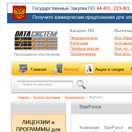
Каталог ПО
Льготны
Производители
Для обра
Категории
Для меди
Пробные версии
Для гос. 
Техподдержка
Для всех
Программное обеспечение
Главная
Каталог
Акции и скидки
Главная
Каталог продукции
Безопасность
StarForce
StarForce
Компания StarForce яв