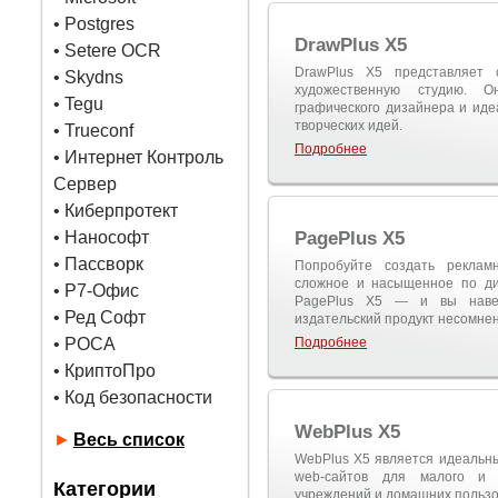
•
Postgres
DrawPlus X5
• Setere OCR
DrawPlus X5 представляет 
• Skydns
художественную студию. О
•
Tegu
графического дизайнера и ид
творческих идей.
• Trueconf
Подробнее
• Интернет Контроль
Сервер
• Киберпротект
• Нанософт
PagePlus X5
• Пассворк
Попробуйте создать реклам
сложное и насыщенное по ди
• Р7-Офис
PagePlus X5 — и вы навер
• Ред Софт
издательский продукт несомнен
• РОСА
Подробнее
• КриптоПро
• Код безопасности
WebPlus X5
►
Весь список
WebPlus X5 является идеальн
web-сайтов для малого и с
Категории
учреждений и домашних пользо