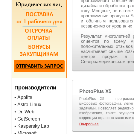
программного обеспече
дизайна и обработки гра
году. Мощные, но в тоже
программные продукты Se
и обычным пользовател
независимо от уровня их 
Результат многолетне
клиентов по всему м
положительных отзывов
насчитывает свыше 200 
центре продаж в Н
Североамериканском цен
Производители
PhotoPlus X5
• Applite
PhotoPlus X5 — программа
цифровых фотографий, легк
• Astra Linux
задачами. Позволяет редакти
• Dr. Web
изображения, также осущест
коррекции «красных глаз» или
• GetScreen
Подробнее
• Kaspersky Lab
• Microsoft