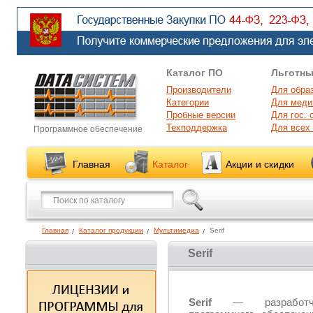
Каталог ПО
Льготны
Производители
Для обра
Категории
Для меди
Пробные версии
Для гос. 
Техподдержка
Для всех
Программное обеспечение
Главная
Каталог
Акции и скидки
Главная
Каталог продукции
Мультимедиа
Serif
Serif
Serif
— разработчи