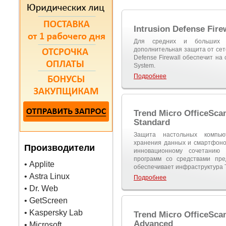
Intrusion Defense Firew
Для средних и больших п
дополнительная защита от сете
Defense Firewall обеспечит на 
System.
Подробнее
Trend Micro OfficeScan
Standard
Защита настольных компьют
хранения данных и смартфонов 
Производители
инновационному сочетанию
программ со средствами пре
• Applite
обеспечивает инфраструктура Tr
• Astra Linux
Подробнее
• Dr. Web
• GetScreen
• Kaspersky Lab
Trend Micro OfficeScan
Advanced
• Microsoft