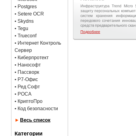
•
Postgres
Инфраструктура Trend Micro S
защиту персональных компьюте
• Setere OCR
систем хранения информац
• Skydns
передового сочетания иннова
средств предварительного ска
•
Tegu
Подробнее
• Trueconf
• Интернет Контроль
Сервер
• Киберпротект
• Нанософт
• Пассворк
• Р7-Офис
• Ред Софт
• РОСА
• КриптоПро
• Код безопасности
►
Весь список
Категории