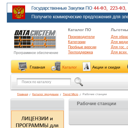
Каталог ПО
Льготны
Производители
Для обра
Категории
Для меди
Пробные версии
Для гос. 
Техподдержка
Для всех
Программное обеспечение
Главная
Каталог
Акции и скидки
Главная
Каталог продукции
Trend Micro
Рабочие станции
Рабочие станции