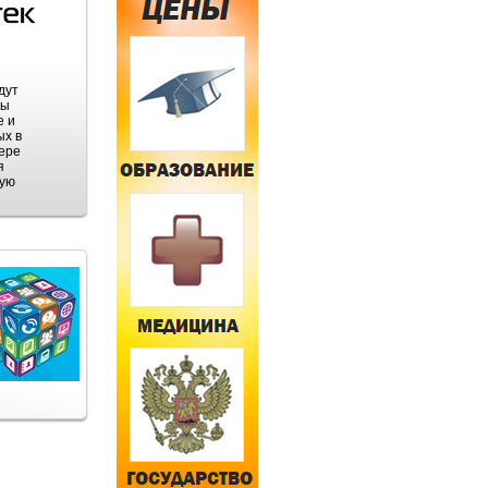
дут
мы
е и
ых в
мере
я
ную