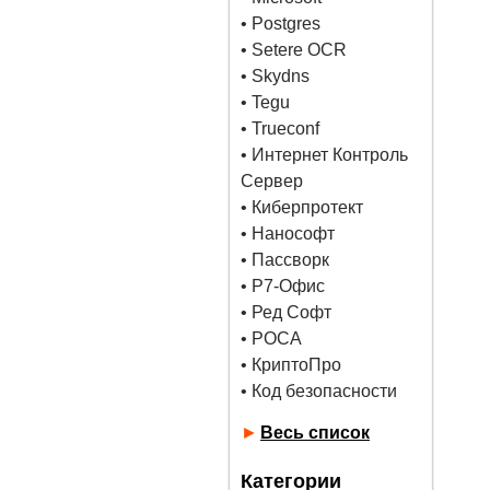
•
Postgres
• Setere OCR
• Skydns
•
Tegu
• Trueconf
• Интернет Контроль
Сервер
• Киберпротект
• Нанософт
• Пассворк
• Р7-Офис
• Ред Софт
• РОСА
• КриптоПро
• Код безопасности
►
Весь список
Категории