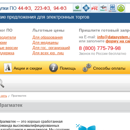
лог ПО
Льготные цены
Пришлите готовый запр
на E-mail:
info@datasystem.
водители
Для образования
или заполните
форму на са
ории
Для медицины
8 (800) 775-79-98
ые версии
Для гос. организаций
ддержка
Для всех юр. лиц
Звонок по России бесплатно
Акции и скидки
Помощь
Способы оплаты
 сеть
Прагматек
Прагматек
Прагматек — это хорошо сработанная
команда высококвалифицированных
разработчиков и менеджеров. Мы создаем