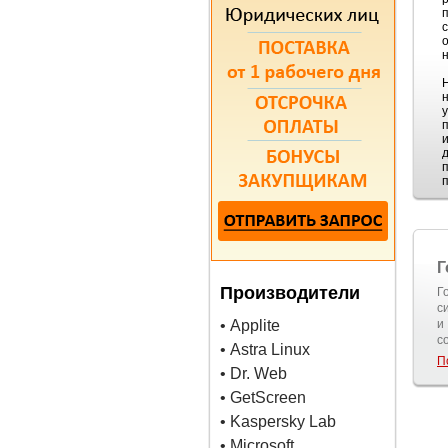
Г
Производители
Г
с
• Applite
и
с
• Astra Linux
П
• Dr. Web
• GetScreen
• Kaspersky Lab
• Microsoft