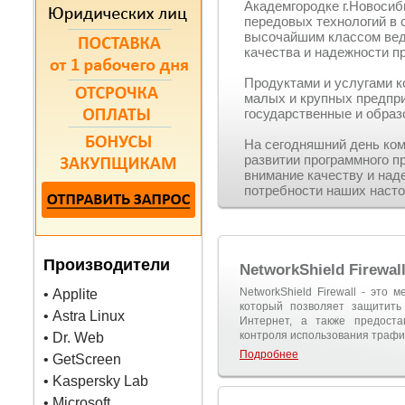
Академгородке г.Новосиб
передовых технологий в 
высочайшим классом вед
качества и надежности п
Продуктами и услугами 
малых и крупных предпри
государственные и образ
На сегодняшний день ко
развитии программного пр
внимание качеству и над
потребности наших насто
Производители
NetworkShield Firewal
NetworkShield Firewall - это 
• Applite
который позволяет защитить 
• Astra Linux
Интернет, а также предоста
контроля использования трафи
• Dr. Web
Подробнее
• GetScreen
• Kaspersky Lab
• Microsoft