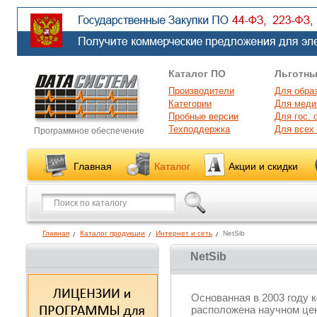
Каталог ПО
Льготны
Производители
Для обра
Категории
Для меди
Пробные версии
Для гос. 
Техподдержка
Для всех
Программное обеспечение
Главная
Каталог
Акции и скидки
Главная
Каталог продукции
Интернет и сеть
NetSib
NetSib
Основанная в 2003 году 
расположена научном цен