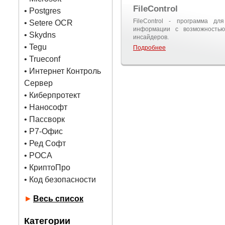
FileControl
•
Postgres
FileControl - программа дл
• Setere OCR
информации с возможностью
• Skydns
инсайдеров.
•
Tegu
Подробнее
• Trueconf
• Интернет Контроль
Сервер
• Киберпротект
• Нанософт
• Пассворк
• Р7-Офис
• Ред Софт
• РОСА
• КриптоПро
• Код безопасности
►
Весь список
Категории