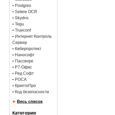
•
Postgres
• Setere OCR
• Skydns
•
Tegu
• Trueconf
• Интернет Контроль
Сервер
• Киберпротект
• Нанософт
• Пассворк
• Р7-Офис
• Ред Софт
• РОСА
• КриптоПро
• Код безопасности
►
Весь список
Категории