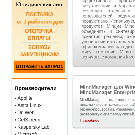
эффективного програ
визуализации и управл
позволяет отдельным 
пользователей обдумы
продуктивно. Используем
продуктов Mindjet Min
объединять и синтези
принятия решений, эк
увеличении интеллектуал
офис компании находитс
миру компании Mindje
венчурные компании Investo
MindManager для Win
Производители
MindManager Enterpri
• Applite
MindManager — высокопроизво
продуктивности командной ра
• Astra Linux
бизнес-процессами, управлен
• Dr. Web
развёрнутую диаграмму связей.
• GetScreen
Подробнее
• Kaspersky Lab
• Microsoft