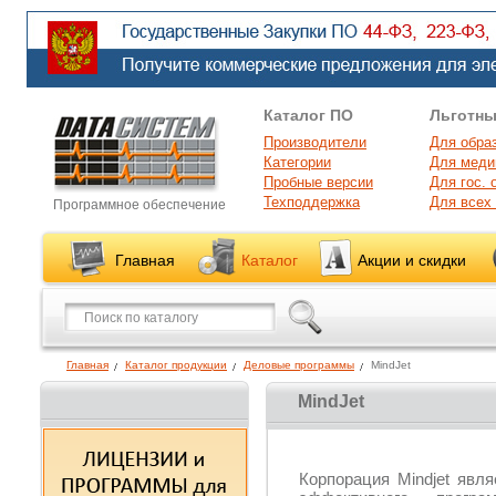
Каталог ПО
Льготны
Производители
Для обра
Категории
Для меди
Пробные версии
Для гос. 
Техподдержка
Для всех
Программное обеспечение
Главная
Каталог
Акции и скидки
Главная
Каталог продукции
Деловые программы
MindJet
MindJet
Корпорация Mindjet явл