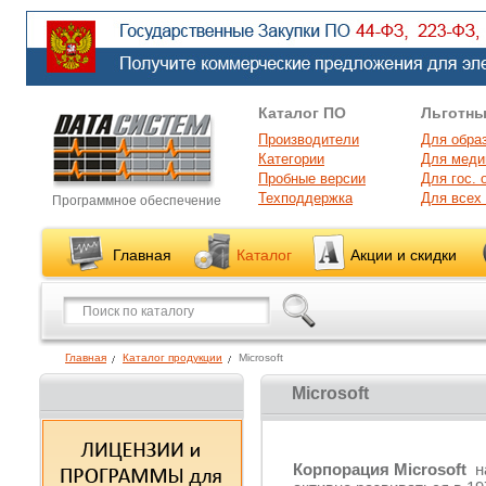
Каталог ПО
Льготны
Производители
Для обра
Категории
Для меди
Пробные версии
Для гос. 
Техподдержка
Для всех
Программное обеспечение
Главная
Каталог
Акции и скидки
Главная
Каталог продукции
Microsoft
Microsoft
Корпорация Microsoft
н