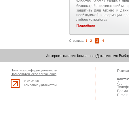
Windows Server Essentials яв
бизнеса, обеспечивающий мощн
защитить Ваш бизнес и данны
необходимой информации пра
любого устройства.
Подробнее
Страница:
1
2
3
4
Интернет-магазин Компании «Датасистем» Выбор
Политика конфиденциальности
Главная
Пользовательское соглашение
Контак
2001-2026
Адрес: 
Компания Датасистем
Телефо
Время 
E-mail: