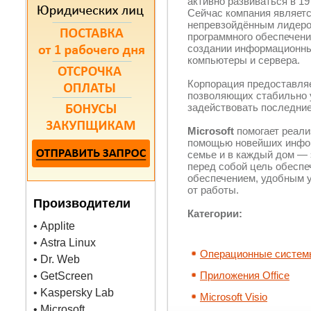
активно развиваться в 19
Сейчас компания являет
непревзойдённым лидеро
программного обеспечени
создании информационны
компьютеры и сервера.
Корпорация предоставля
позволяющих стабильно у
задействовать последни
Microsoft
помогает реали
помощью новейших инфор
семье и в каждый дом — э
перед собой цель обесп
обеспечением, удобным 
от работы.
Производители
Категории:
• Applite
• Astra Linux
Операционные систем
• Dr. Web
Приложения Office
• GetScreen
• Kaspersky Lab
Microsoft Visio
• Microsoft