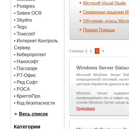
Microsoft Visual Studio
•
Postgres
Серверные решения Mi
• Setere OCR
• Skydns
Обучение, курсы Micro
•
Tegu
Первая Помощь
• Trueconf
• Интернет Контроль
Сервер
Страница:
1
2
3
4
• Киберпротект
• Нанософт
Windows Server Datac
• Пассворк
• Р7-Офис
Microsoft Windows Server Da
операционной системой, на ко
• Ред Софт
центров обработки данных в ор
• РОСА
Windows Server содержит
• КриптоПро
превращающих его в самую н
• Код безопасности
основе Windows Server среди в
Подробнее
►
Весь список
Категории