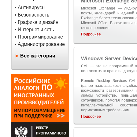
Microsoft Exchange Se
• Антивирусы
Microsoft Exchange — лидир
почты, календарей и единой
• Безопасность
Exchange Server тесно связан
• Графика и дизайн
Microsoft Office. В сочетании
классе решение.
• Интернет и сеть
Подробнее
• Программирование
• Администрирование
►
Все категории
Windows Server Devic
CAL — это не программный пр
пользователю право на доступ к
Remote Desktop Services CA
(ранее называвшиеся служба
возможности развертывания 
любом устройстве, повыша
сотрудников, помогая поддерж
интеллектуальной собств
нормативным требованиям.
Подробнее