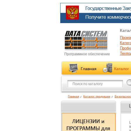
Ката
Произ
Катег
Пробн
Техпо
Программное обеспечение
Главная
Каталог
Главная
Каталог продукции
Безопаснос
L
п