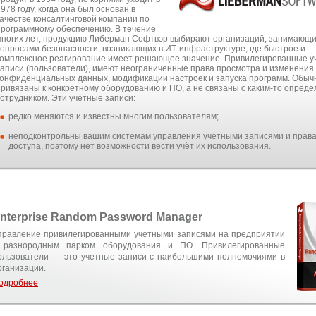
978 году, когда она был основан в
качестве консалтинговой компании по
программному обеспечению. В течение
многих лет, продукцию Либерман Софтвэр выбирают организаций, занимающ
вопросами безопасности, возникающих в ИТ-инфраструктуре, где быстрое и
комплексное реагирование имеет решающее значение. Привилегированные у
записи (пользователи), имеют неограниченные права просмотра и изменения
конфиденциальных данных, модификации настроек и запуска программ. Обыч
привязаны к конкретному оборудованию и ПО, а не связаны с каким-то опред
сотрудником. Эти учётные записи:
редко меняются и известны многим пользователям;
неподконтрольны вашим системам управления учётными записями и прав
доступа, поэтому нет возможности вести учёт их использования.
nterprise Random Password Manager
правление привилегированными учетными записями на предприятии
 разнородным парком оборудования и ПО. Привилегированные
ользователи — это учетные записи с наибольшими полномочиями в
рганизации.
одробнее