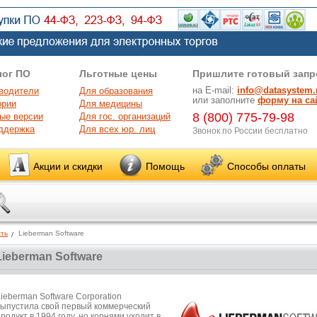
лог ПО
Льготные цены
Пришлите готовый запр
на E-mail:
info@datasystem.
водители
Для образования
или заполните
форму на са
ории
Для медицины
8 (800) 775-79-98
ые версии
Для гос. организаций
ддержка
Для всех юр. лиц
Звонок по России бесплатно
Акции и скидки
Помощь
Способы оплаты
ть
Lieberman Software
Lieberman Software
ieberman Software Corporation
выпустила свой ​​первый коммерческий
родукт в 1994 году, но корнями уходит в