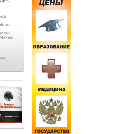
иеся
чётные
но они
елённым
ами