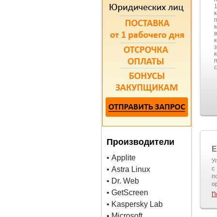
1
Производители
E
• Applite
У
• Astra Linux
с
п
• Dr. Web
о
• GetScreen
П
• Kaspersky Lab
• Microsoft