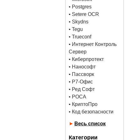
•
Postgres
• Setere OCR
• Skydns
•
Tegu
• Trueconf
• Интернет Контроль
Сервер
• Киберпротект
• Нанософт
• Пассворк
• Р7-Офис
• Ред Софт
• РОСА
• КриптоПро
• Код безопасности
►
Весь список
Категории