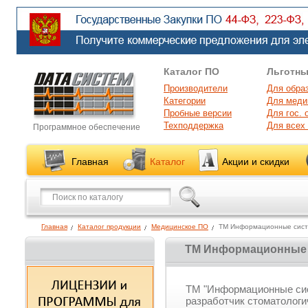
Каталог ПО
Льготны
Производители
Для обра
Категории
Для меди
Пробные версии
Для гос. 
Техподдержка
Для всех
Программное обеспечение
Главная
Каталог
Акции и скидки
Главная
Каталог продукции
Медицинское ПО
ТМ Информационные сис
ТМ Информационные
ТМ "Информационные сис
разработчик стоматологи