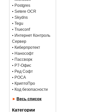
•
Postgres
• Setere OCR
• Skydns
•
Tegu
• Trueconf
• Интернет Контроль
Сервер
• Киберпротект
• Нанософт
• Пассворк
• Р7-Офис
• Ред Софт
• РОСА
• КриптоПро
• Код безопасности
►
Весь список
Категории