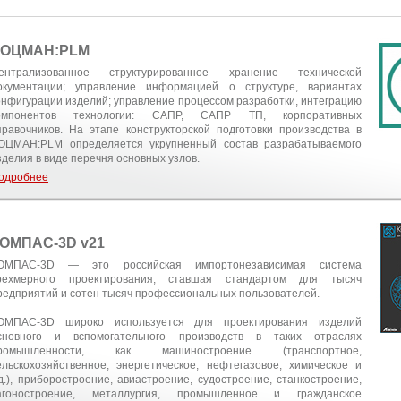
ЛОЦМАН:PLM
ентрализованное структурированное хранение технической
окументации; управление информацией о структуре, вариантах
онфигурации изделий; управление процессом разработки, интеграцию
омпонентов технологии: САПР, САПР ТП, корпоративных
правочников. На этапе конструкторской подготовки производства в
ОЦМАН:PLM определяется укрупненный состав разрабатываемого
зделия в виде перечня основных узлов.
одробнее
ОМПАС-3D v21
ОМПАС-3D — это российская импортонезависимая система
рехмерного проектирования, ставшая стандартом для тысяч
редприятий и сотен тысяч профессиональных пользователей.
ОМПАС-3D широко используется для проектирования изделий
сновного и вспомогательного производств в таких отраслях
ромышленности, как машиностроение (транспортное,
ельскохозяйственное, энергетическое, нефтегазовое, химическое и
.д.), приборостроение, авиастроение, судостроение, станкостроение,
агоностроение, металлургия, промышленное и гражданское