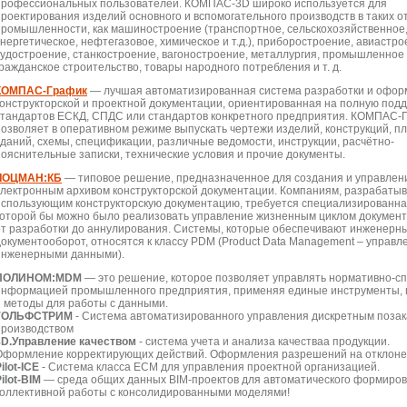
профессиональных пользователей. КОМПАС-3D широко используется для
проектирования изделий основного и вспомогательного производств в таких о
промышленности, как машиностроение (транспортное, сельскохозяйственное
энергетическое, нефтегазовое, химическое и т.д.), приборостроение, авиастро
судостроение, станкостроение, вагоностроение, металлургия, промышленное
гражданское строительство, товары народного потребления и т. д.
КОМПАС-График
— лучшая автоматизированная система разработки и офо
конструкторской и проектной документации, ориентированная на полную под
стандартов ЕСКД, СПДС или стандартов конкретного предприятия. КОМПАС-
позволяет в оперативном режиме выпускать чертежи изделий, конструкций, п
зданий, схемы, спецификации, различные ведомости, инструкции, расчётно-
пояснительные записки, технические условия и прочие документы.
ЛОЦМАН:КБ
— типовое решение, предназначенное для создания и управлен
электронным архивом конструкторской документации. Компаниям, разрабаты
использующим конструкторскую документацию, требуется специализированная
которой бы можно было реализовать управление жизненным циклом докумен
от разработки до аннулирования. Системы, которые обеспечивают инженерн
документооборот, относятся к классу PDM (Product Data Management – управл
инженерными данными).
ПОЛИНОМ:MDM
— это решение, которое позволяет управлять нормативно-с
информацией промышленного предприятия, применяя единые инструменты,
и методы для работы с данными.
ГОЛЬФСТРИМ
- Система автоматизированного управления дискретным поза
производством
8D.Управление качеством
- система учета и анализа качестваа продукции.
Оформление корректирующих действий. Оформления разрешений на отклоне
ilot-ICE
- Система класса ECM для управления проектной организацией.
ilot-BIM
— среда общих данных BIM-проектов для автоматического формиров
коллективной работы с консолидированными моделями!