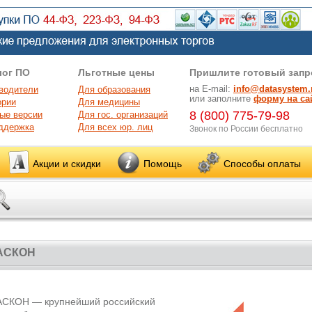
лог ПО
Льготные цены
Пришлите готовый запр
на E-mail:
info@datasystem.
водители
Для образования
или заполните
форму на са
ории
Для медицины
8 (800) 775-79-98
ые версии
Для гос. организаций
ддержка
Для всех юр. лиц
Звонок по России бесплатно
Акции и скидки
Помощь
Способы оплаты
АСКОН
АСКОН — крупнейший российский