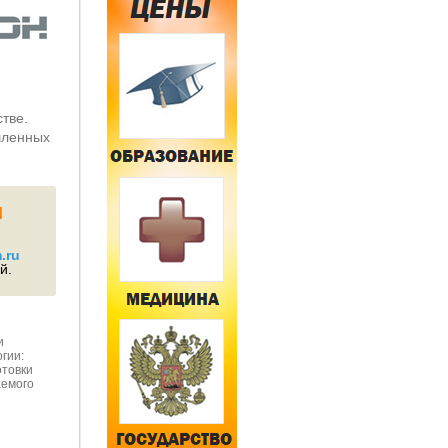
тве.
шленных
Й
.ru
й.
и
гии:
отовки
аемого