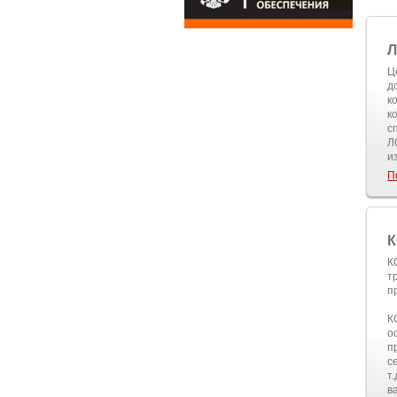
Ц
д
к
к
с
Л
и
П
К
К
т
п
К
о
п
с
т
в