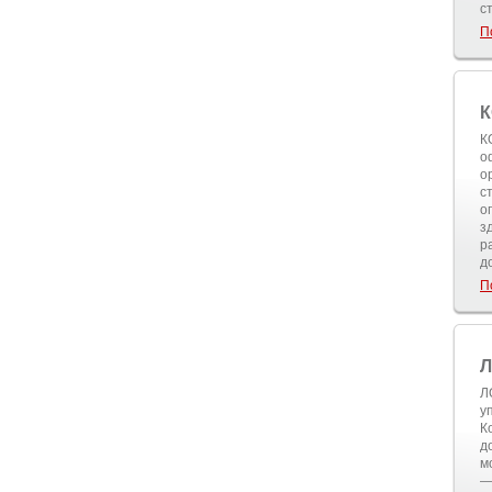
с
П
К
К
о
о
с
о
з
р
д
П
Л
Л
у
К
д
м
—