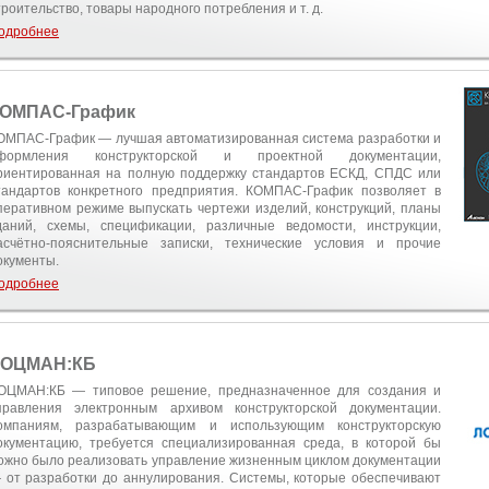
троительство, товары народного потребления и т. д.
одробнее
ОМПАС-График
ОМПАС-График — лучшая автоматизированная система разработки и
формления конструкторской и проектной документации,
риентированная на полную поддержку стандартов ЕСКД, СПДС или
тандартов конкретного предприятия. КОМПАС-График позволяет в
перативном режиме выпускать чертежи изделий, конструкций, планы
даний, схемы, спецификации, различные ведомости, инструкции,
асчётно-пояснительные записки, технические условия и прочие
окументы.
одробнее
ОЦМАН:КБ
ОЦМАН:КБ — типовое решение, предназначенное для создания и
правления электронным архивом конструкторской документации.
омпаниям, разрабатывающим и использующим конструкторскую
окументацию, требуется специализированная среда, в которой бы
ожно было реализовать управление жизненным циклом документации
 от разработки до аннулирования. Системы, которые обеспечивают