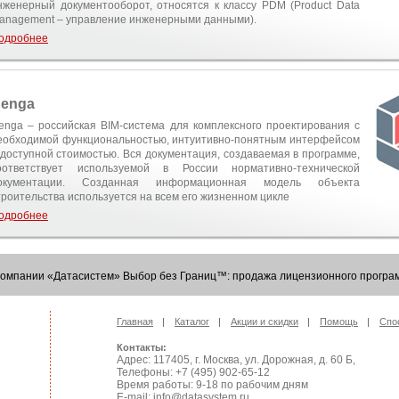
нженерный документооборот, относятся к классу PDM (Product Data
anagement – управление инженерными данными).
одробнее
enga
enga – российская BIM-система для комплексного проектирования с
еобходимой функциональностью, интуитивно-понятным интерфейсом
 доступной стоимостью. Вся документация, создаваемая в программе,
оответствует используемой в России нормативно-технической
окументации. Созданная информационная модель объекта
троительства используется на всем его жизненном цикле
одробнее
Компании «Датасистем» Выбор без Границ™: продажа лицензионного програм
Главная
Каталог
Акции и скидки
Помощь
Спо
Контакты:
Адрес: 117405, г. Москва, ул. Дорожная, д. 60 Б,
Телефоны: +7 (495) 902-65-12
Время работы: 9-18 по рабочим дням
E-mail: info@datasystem.ru