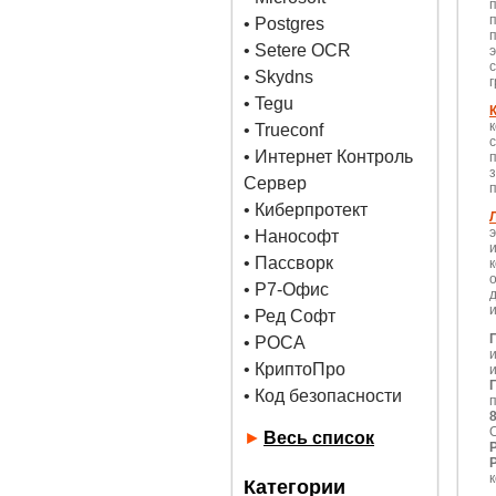
•
Postgres
• Setere OCR
• Skydns
•
Tegu
• Trueconf
• Интернет Контроль
Сервер
• Киберпротект
• Нанософт
• Пассворк
• Р7-Офис
• Ред Софт
• РОСА
• КриптоПро
• Код безопасности
►
Весь список
P
P
Категории