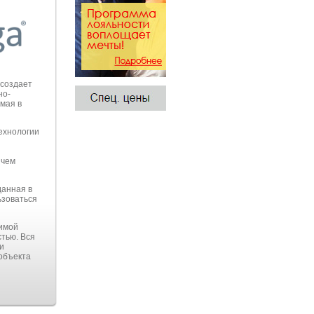
 создает
но-
мая в
ехнологии
 чем
данная в
ьзоваться
димой
тью. Вся
и
объекта