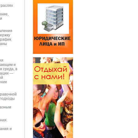
траслях
,
ение,
 и
рмления
держку
График
ланы
ия
вающим и
 среда, в
тации —
ый
ение
правочной
 подходы
казным
ния.
ания и