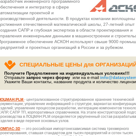
разработчик инженерного программного
обеспечения и интегратор в сфере
автоматизации проектной и
производственной деятельности. В продуктах компании воплощены
достижения отечественной математической школы, 27-летний опыт
создания САПР и глубокая экспертиза в области проектирования и
управления инженерными данными в машиностроении и строительс
Программное обеспечение АСКОН используют свыше 9000 промы
предприятий и проектных организаций в России и за рубежом.
СПЕЦИАЛЬНЫЕ ЦЕНЫ для ОРГАНИЗАЦИ
Получите Предлолжение на индивидуальных условиях!!!
Отправьте
запрос через форму
или на e-mail
info@datasystem
Укажите Ваши контакты, название продукта и количество лицензи
ЛОЦМАН:PLM
- централизованное структурированное хранение технической
документации; управление информацией о структуре, вариантах конфигураци
изделий; управление процессом разработки, интеграцию компонентов техноло
САПР, САПР ТП, корпоративных справочников. На этапе конструкторской подг
производства в ЛОЦМАН:PLM определяется укрупненный состав разрабатыв
изделия в виде перечня основных узлов.
КОМПАС-3D
— это российская импортонезависимая система трехмерного
проектирования, ставшая стандартом для тысяч предприятий и сотен тысяч