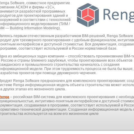
Renga Software, совместное предприятие
компании АСКОН и фирмы «1С»,
занимается разработкой программных
продуктов для проектирования зданий и
сооружений в соответствии с технологией
информационного моделирования (ТИМ /
IM — Building Information Modeling).
Являясь первым отечественным разработчиком BIM-решений, Renga Software
продукт для трехмерного проектирования с удобным функционалом, интуитив
понятным интерфейсом и доступной стоимостью. Вся документация, создавае
программе, соответствует используемой в России нормативной базе.
Одна из амбициозных задач компании – способствовать проникновению BIM-т
в Россию и страны ближнего зарубежья, чтобы проектирование всех объектов
гражданского и промышленного строительства начиналось с создания
информационной модели. При этом трудоемкость процесса не была бы выше,
разработка проектов при помощи двухмерного черчения.
Продукт Renga Software предназначен для комплексного проектирования: соз
системе Renga информационная модель объекта строительства может испол
а других этапах его жизненного цикла.
Renga
– российская BIM-система для комплексного проектирования с необхо
функциональностью, интуитивно-понятным интерфейсом и доступной стоимос
документация, создаваемая в программе, соответствует используемой в Росси
нормативно-технической документации. Созданная информационная модель 
строительства используется на всем его жизненном цикле