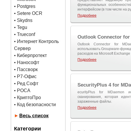
предоставляет надежную пр
функциональных особенносте
•
Postgres
интерфейсом (в том числе на ру
• Setere OCR
Подробнее
• Skydns
•
Tegu
• Trueconf
Outlook Connector for
• Интернет Контроль
Outlook Connector for MD
Сервер
использовать Groupware-функци
расходов на Microsoft Exchange 
• Киберпротект
Подробнее
• Нанософт
• Пассворк
• Р7-Офис
• Ред Софт
SecurityPlus 4 for M
• РОСА
ecurityPlus for MDaemon и
сканирования, которая иден
• КриптоПро
зараженные файлы.
• Код безопасности
Подробнее
►
Весь список
Категории