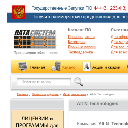
Каталог ПО
Льготны
Производители
Для обра
Категории
Для меди
Пробные версии
Для гос. 
Техподдержка
Для всех
Программное обеспечение
Главная
Каталог
Акции и скидки
Главная
Каталог продукции
Интернет и сеть
Alt-N Technologies
Alt-N Technologies
Компания
Alt-N Techno