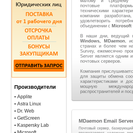
малому и среднему 
почтовые платфо
техническими характер
компании разработана
удовлетворить потреб
объединении с
Microsoft
В наши дни, ведущий п
Windows, MDaemon
, и
странах и более чем на
Survey, ежемесячно пр
Server является одним 
почтовых серверов.
Компания прислушиваетс
для защиты обмена соо
характеристиками и до
мощную международ
Производители
распространителей и пос
• Applite
• Astra Linux
• Dr. Web
• GetScreen
MDaemon Email Serve
• Kaspersky Lab
Почтовый сервер, базирующий
• Microsoft