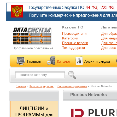
Каталог ПО
Льготны
Производители
Для обра
Категории
Для меди
Пробные версии
Для гос. 
Техподдержка
Для всех
Программное обеспечение
Главная
Каталог
Акции и скидки
Главная
Каталог продукции
Системные программы
Pluribus Networks
Pluribus Networks