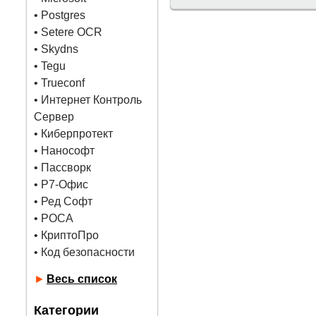
•
Postgres
• Setere OCR
• Skydns
•
Tegu
• Trueconf
• Интернет Контроль
Сервер
• Киберпротект
• Нанософт
• Пассворк
• Р7-Офис
• Ред Софт
• РОСА
• КриптоПро
• Код безопасности
►
Весь список
Категории