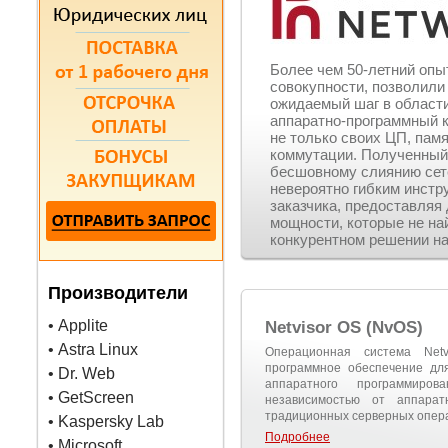
Более чем 50-летний опы
совокупности, позволили 
ожидаемый шаг в области
аппаратно-программный 
не только своих ЦП, памя
коммутации. Полученный 
бесшовному слиянию сете
невероятно гибким инст
заказчика, предоставляя
мощности, которые не на
конкурентном решении н
Производители
• Applite
Netvisor OS (NvOS)
• Astra Linux
Операционная система Net
программное обеспечение дл
• Dr. Web
аппаратного программиро
• GetScreen
независимостью от аппарат
традиционных серверных опер
• Kaspersky Lab
Подробнее
• Microsoft