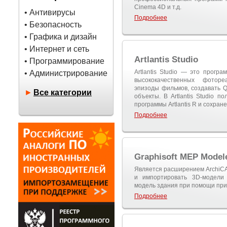
Cinema 4D и т.д.
• Антивирусы
Подробнее
• Безопасность
• Графика и дизайн
• Интернет и сеть
Artlantis Studio
• Программирование
Artlantis Studio — это прогр
• Администрирование
высококачественных фоторе
эпизоды фильмов, создавать 
►
Все категории
объекты. В Artlantis Studio 
программы Artlantis R и сохран
Подробнее
Graphisoft MEP Model
Является расширением ArchiCA
и импортировать 3D-модели 
модель здания при помощи при
Подробнее