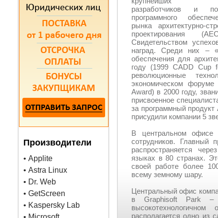
крупнейших м
разработчиков и пос
программного обеспе
рынка архитектурно-стр
проектирования (AEC –
Свидетельством успехо
наград. Среди них – «
обеспечения для архите
году (1999 CADD Cup for
революционные техно
экономическом форуме 
Award) в 2000 году, зва
присвоенное специалист
за программный продукт 
присудили компании 5 зве
В центральном офисе 
сотрудников. Главный 
Производители
распространяется чер
языках в 80 странах. Эт
• Applite
своей работе более 100
• Astra Linux
всему земному шару.
• Dr. Web
Центральный офис компан
• GetScreen
в Graphisoft Park –
• Kaspersky Lab
высокотехнологичном
располагается одно из 
• Microsoft