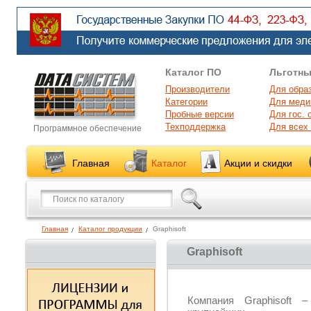
Каталог ПО
Льготны
Производители
Для обра
Категории
Для меди
Пробные версии
Для гос. 
Техподдержка
Для всех
Программное обеспечение
Главная
Каталог
Акции и скидки
Главная
Каталог продукции
Graphisoft
Graphisoft
Компания Graphisoft 