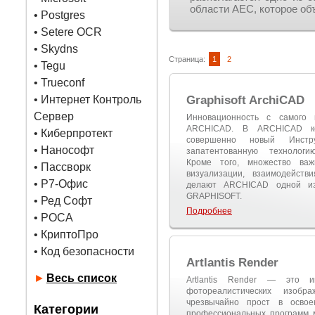
области AEC, которое об
•
Postgres
• Setere OCR
• Skydns
Страница:
1
2
•
Tegu
• Trueconf
• Интернет Контроль
Graphisoft ArchiCAD
Сервер
Инновационность с самого 
ARCHICAD. В ARCHICAD ко
• Киберпротект
совершенно новый Инстр
• Нанософт
запатентованную технологи
Кроме того, множество важ
• Пассворк
визуализации, взаимодейст
• Р7-Офис
делают ARCHICAD одной из
GRAPHISOFT.
• Ред Софт
Подробнее
• РОСА
• КриптоПро
• Код безопасности
Artlantis Render
►
Весь список
Artlantis Render — это и
фотореалистических изображ
чрезвычайно прост в освое
Категории
профессиональных программ 