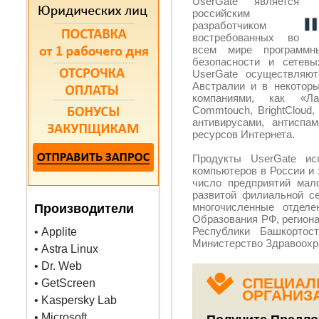
UserGate является
российским
разработчиком
востребованных во
всем мире программн
безопасности и сетевы
UserGate осуществляют
Австралии и в некотор
компаниями, как «Лаб
Commtouch, BrightCloud
антивирусами, антиспа
ресурсов Интернета.
Продукты UserGate ис
компьютеров в России и
число предприятий мал
развитой филиальной се
многочисленные отдел
Производители
Образования РФ, регион
Республики Башкортос
• Applite
Министерство Здравоохра
• Astra Linux
• Dr. Web
СПЕЦИАЛ
• GetScreen
ОРГАНИЗ
• Kaspersky Lab
• Microsoft