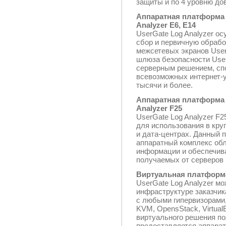
защиты и по 4 уровню до
Аппаратная платформа 
Analyzer Е6, Е14
UserGate Log Analyzer о
сбор и первичную обрабо
межсетевых экранов User
шлюза безопасности Use
серверным решением, сп
всевозможных интернет-у
тысячи и более.
Аппаратная платформа 
Analyzer F25
UserGate Log Analyzer F
для использования в кру
и дата-центрах. Данный 
аппаратный комплекс об
информации и обеспечив
получаемых от серверов 
Виртуальная платформа
UserGate Log Analyzer м
инфраструктуре заказчик
с любыми гипервизорами,
KVM, OpensStack, Virtua
виртуального решения по
предоставляется аппарат