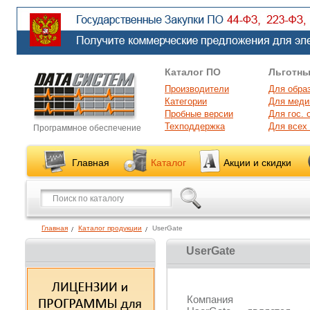
Каталог ПО
Льготны
Производители
Для обра
Категории
Для меди
Пробные версии
Для гос. 
Техподдержка
Для всех
Программное обеспечение
Главная
Каталог
Акции и скидки
Главная
Каталог продукции
UserGate
UserGate
Компания