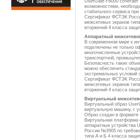
UserGate F8000 сочетает
возможностями, необход
стабильного сервиса при
Сертификат ФСТЭК Росси
межсетевых экранов типа
вторжений 4 класса защи
Аппаратный межсетевой
В современном мире к ин
подключены не только о
многочисленные устройс
транспортной, промышле
Безопасность таких объек
можно обеспечить станд
экстремальных условий 
Сертификат ФСТЭК Росси
межсетевых экранов типа
вторжений 4 класса защи
Виртуальный межсетево
Виртуальный образ UserG
виртуальную машину, с 
Образ создан в формате O
Виртуальная платформа о
аппаратные устройства 
России №3905 по требов
типа А и Б 4 класса защ