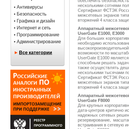
обеспечить безопасность
несколькими сотнями пол
• Антивирусы
Сертификат ФСТЭК Росси
• Безопасность
межсетевых экранов типа
вторжений 4 класса защи
• Графика и дизайн
• Интернет и сеть
Аппаратный межсетево
UserGate E1000, E3000
• Программирование
Для больших корпоратив
• Администрирование
необходимо использован
высокопроизводительной
►
Все категории
возможности по масшта
UserGate E1000 являетс
способным решать задачи
также осуществлять деши
несколькими тысячами п
Сертификат ФСТЭК Росси
межсетевых экранов типа
вторжений 4 класса защи
Аппаратный межсетево
UserGate F8000
Для крупных корпоративн
дата-центров критично и
надежных сетевых решен
резервирование, масштаб
встраивания в сетевую и