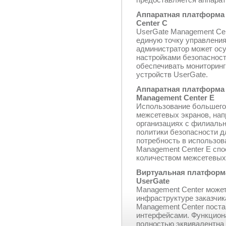
Аппаратная платформа 
Center C
UserGate Management Cen
единую точку управления
администратор может ос
настройками безопасност
обеспечивать мониторин
устройств UserGate.
Аппаратная платформа 
Management Center E
Использование большего
межсетевых экранов, нап
организациях с филиальн
политики безопасности дл
потребность в использов
Management Center E сп
количеством межсетевых 
Виртуальная платформа
UserGate
Management Center может
инфраструктуре заказчик
Management Center постав
интерфейсами. Функцион
полностью эквивалентна 