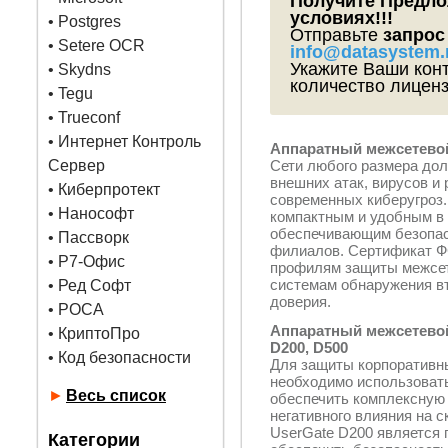
Получите Предло
условиях!!!
•
Postgres
Отправьте
запрос
• Setere OCR
info@datasystem.
Укажите Ваши конт
• Skydns
количество лиценз
•
Tegu
• Trueconf
• Интернет Контроль
Аппаратный межсетевой
Сервер
Сети любого размера до
внешних атак, вирусов и
• Киберпротект
современных киберугроз.
• Нанософт
компактным и удобным в 
обеспечивающим безопас
• Пассворк
филиалов. Сертификат Ф
• Р7-Офис
профилям защиты межсете
системам обнаружения вт
• Ред Софт
доверия.
• РОСА
Аппаратный межсетевой
• КриптоПро
D200, D500
• Код безопасности
Для защиты корпоративн
необходимо использоват
►
Весь список
обеспечить комплексную
негативного влияния на с
UserGate D200 является
Категории