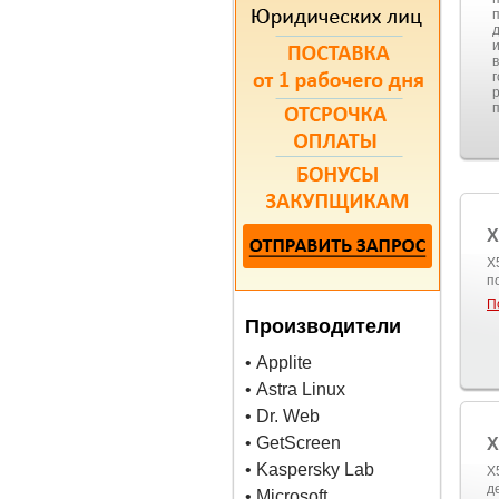
X
X
п
П
Производители
• Applite
• Astra Linux
• Dr. Web
• GetScreen
X
• Kaspersky Lab
X
д
• Microsoft