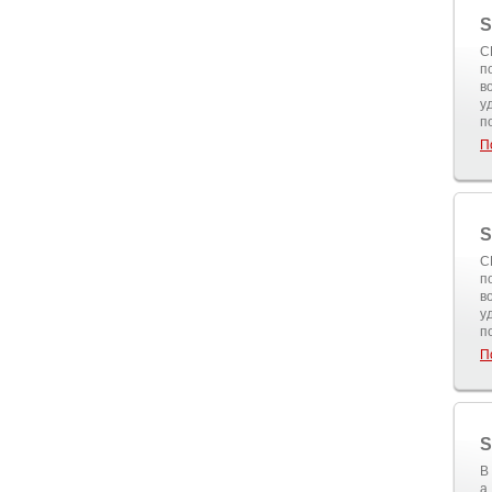
S
C
п
в
у
п
П
S
C
п
в
у
п
П
S
В
а