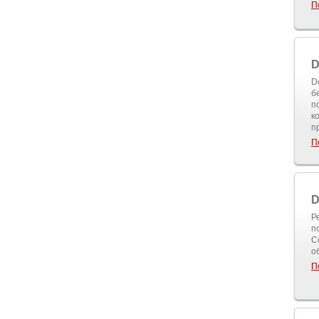
П
D
D
б
п
к
п
П
D
Р
п
C
о
П