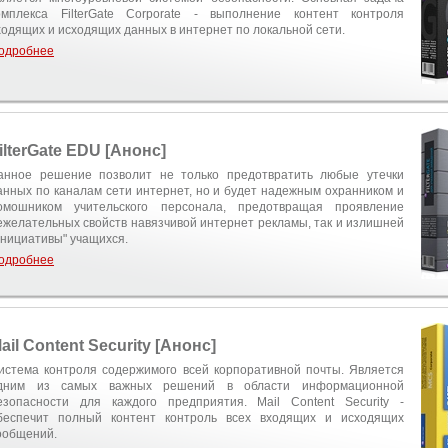
омплекса FilterGate Corporate - выполнение контент контроля
ходящих и исходящих данных в интернет по локальной сети.
одробнее
ilterGate EDU [Анонс]
анное решение позволит не только предотвратить любые утечки
анных по каналам сети интернет, но и будет надежным охранником и
омошником учительского персонала, предотвращая проявление
ежелательных свойств навязчивой интернет рекламы, так и излишней
инициативы" учащихся.
одробнее
ail Content Security [Анонс]
истема контроля содержимого всей корпоративной почты. Является
дним из самых важных решений в области информационной
езопасности для каждого предприятия. Mail Content Security -
беспечит полный контент контроль всех входящих и исходящих
ообщений.