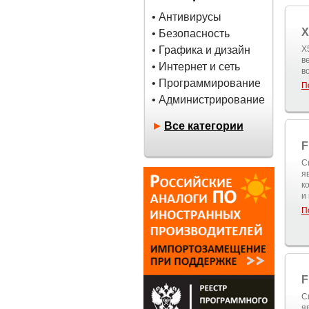
• Антивирусы
X
• Безопасность
• Графика и дизайн
X
в
• Интернет и сеть
в
• Программирование
П
• Администрирование
►
Все категории
F
С
я
к
и
П
F
С
я