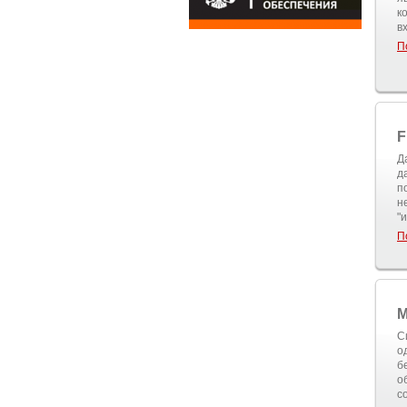
к
в
П
F
Д
д
п
н
"
П
M
С
о
б
о
с