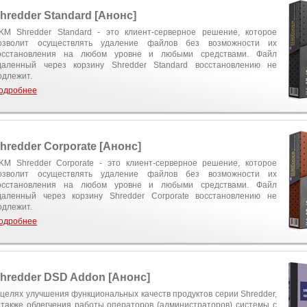
hredder Standard [Анонс]
KM Shredder Standard - это клиент-серверное решение, которое
озволит осуществлять удаление файлов без возможности их
осстановления на любом уровне и любыми средствами. Файл
даленный через корзину Shredder Standard восстановлению не
одлежит.
одробнее
hredder Corporate [Анонс]
KM Shredder Corporate - это клиент-серверное решение, которое
озволит осуществлять удаление файлов без возможности их
осстановления на любом уровне и любыми средствами. Файл
даленный через корзину Shredder Corporate восстановлению не
одлежит.
одробнее
hredder DSD Addon [Анонс]
 целях улучшения функциональных качеств продуктов серии Shredder,
 также облегчения работы операторов (администраторов) системы с