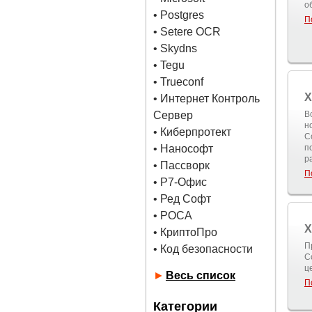
о
•
Postgres
П
• Setere OCR
• Skydns
•
Tegu
• Trueconf
X
• Интернет Контроль
Сервер
В
н
• Киберпротект
C
• Нанософт
п
р
• Пассворк
П
• Р7-Офис
• Ред Софт
• РОСА
X
• КриптоПро
П
• Код безопасности
C
ц
►
Весь список
П
Категории