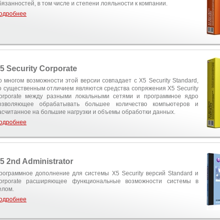
бязанностей, в том числе и степени лояльности к компании.
одробнее
5 Security Corporate
о многом возможности этой версии совпадает с X5 Security Standard,
о существенным отличием являются средства сопряжения X5 Security
orporate между разными локальными сетями и программное ядро
озволяющее обрабатывать большее количество компьютеров и
асчитанное на большие нагрузки и объемы обработки данных.
одробнее
5 2nd Administrator
рограммное дополнение для системы X5 Security версий Standard и
orporate расширяющее функциональные возможности системы в
елом.
одробнее