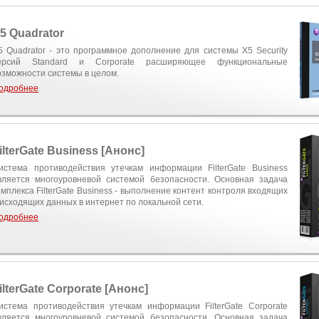
5 Quadrator
5 Quadrator - это программное дополнение для системы X5 Security
ерсий Standard и Corporate расширяющее функциональные
озможности системы в целом.
одробнее
ilterGate Business [Анонс]
истема противодействия утечкам информации FilterGate Business
вляется многоуровневой системой безопасности. Основная задача
омплекса FilterGate Business - выполнение контент контроля входящих
 исходящих данных в интернет по локальной сети.
одробнее
ilterGate Corporate [Анонс]
истема противодействия утечкам информации FilterGate Corporate
вляется многоуровневой системой безопасности. Основная задача