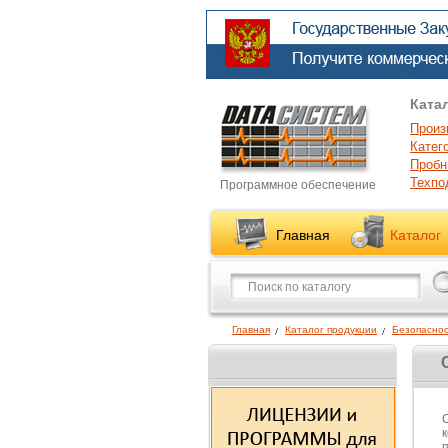
Ката
Произ
Катег
Пробн
Техпо
Программное обеспечение
Главная
Каталог
Главная
Каталог продукции
Безопаснос