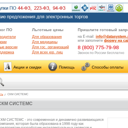
лог ПО
Льготные цены
Пришлите готовый запр
на E-mail:
info@datasystem.
водители
Для образования
или заполните
форму на са
ории
Для медицины
8 (800) 775-79-98
ые версии
Для гос. организаций
ддержка
Для всех юр. лиц
Звонок по России бесплатно
Акции и скидки
Помощь
Способы оплаты
ть
СКМ СИСТЕМС
СКМ СИСТЕМС
СКМ СИСТЕМС - это современная и динамично развивающаяся
компания, которая была образована в 1998 году как
предприятие-разработчик интеллектуальных сервисов и