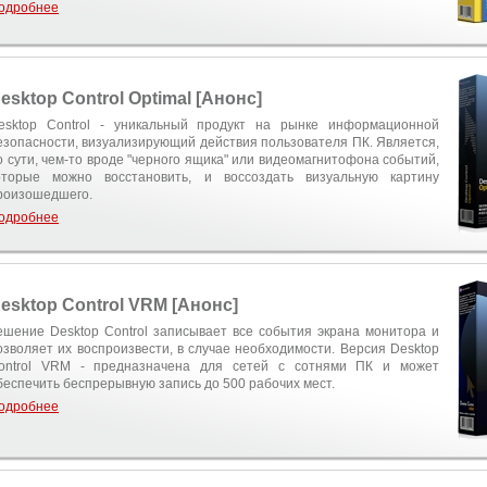
одробнее
esktop Control Optimal [Анонс]
esktop Control - уникальный продукт на рынке информационной
езопасности, визуализирующий действия пользователя ПК. Является,
о сути, чем-то вроде "черного ящика" или видеомагнитофона событий,
оторые можно восстановить, и воссоздать визуальную картину
роизошедшего.
одробнее
esktop Control VRM [Анонс]
ешение Desktop Control записывает все события экрана монитора и
озволяет их воспроизвести, в случае необходимости. Версия Desktop
ontrol VRM - предназначена для сетей с сотнями ПК и может
беспечить беспрерывную запись до 500 рабочих мест.
одробнее