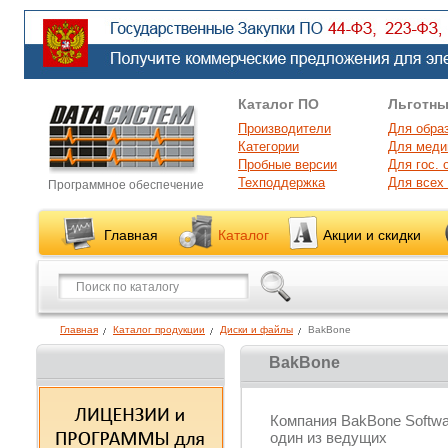
Каталог ПО
Льготны
Производители
Для обра
Категории
Для меди
Пробные версии
Для гос. 
Техподдержка
Для всех
Программное обеспечение
Главная
Каталог
Акции и скидки
Главная
Каталог продукции
Диски и файлы
BakBone
BakBone
Компания BakBone Softwa
один из ведущих