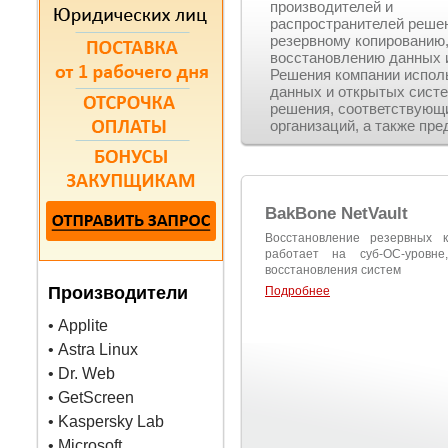
производителей и
распространителей реше
резервному копированию
восстановлению данных 
Решения компании испол
данных и открытых сист
решения, соответствующ
организаций, а также пре
BakBone NetVault
Восстановление резервных 
работает на суб-ОС-уровн
восстановления систем
Производители
Подробнее
• Applite
• Astra Linux
• Dr. Web
• GetScreen
• Kaspersky Lab
• Microsoft