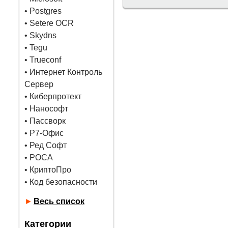
•
Postgres
• Setere OCR
• Skydns
•
Tegu
• Trueconf
• Интернет Контроль
Сервер
• Киберпротект
• Нанософт
• Пассворк
• Р7-Офис
• Ред Софт
• РОСА
• КриптоПро
• Код безопасности
►
Весь список
Категории