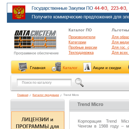
Каталог ПО
Льготны
Производители
Для обра
Категории
Для меди
Пробные версии
Для гос. 
Техподдержка
Для всех
Программное обеспечение
Главная
Каталог
Акции и скидки
Главная
Каталог продукции
Trend Micro
Trend Micro
Корпорация
Trend Mic
Ченгом в 1988 году – м