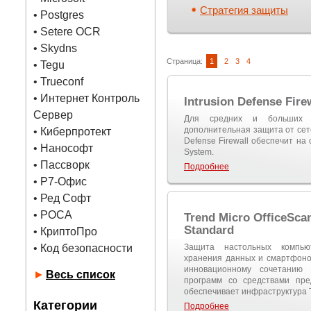
Стратегия защиты
•
Postgres
• Setere OCR
• Skydns
Страница:
1
2
3
4
•
Tegu
• Trueconf
• Интернет Контроль
Intrusion Defense Firew
Сервер
Для средних и больших п
дополнительная защита от сете
• Киберпротект
Defense Firewall обеспечит на 
• Нанософт
System.
• Пассворк
Подробнее
• Р7-Офис
• Ред Софт
• РОСА
Trend Micro OfficeScan
Standard
• КриптоПро
• Код безопасности
Защита настольных компьют
хранения данных и смартфонов 
инновационному сочетанию
►
Весь список
программ со средствами пре
обеспечивает инфраструктура Tr
Категории
Подробнее