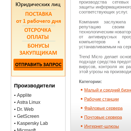
производства сетевых
защиты информационного
соответствующих услуг.
Компания заслужила 
репутацию своим 
технологическим новатор
от антивирусных про
компьютеров к с
устанавливаемым на серв
Trend Micro
делает основ
подходе средства предо
вирусов, контроля их р
этой угрозы на производ
Категории:
Производители
Малый и средний бизн
• Applite
Рабочие станции
• Astra Linux
Файловые сервера
• Dr. Web
• GetScreen
Почтовые сервера
• Kaspersky Lab
Интернет-шлюзы
• Microsoft