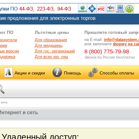
лог ПО
Льготные цены
Пришлите готовый запр
на E-mail:
info@datasystem.
водители
Для образования
или заполните
форму на са
ории
Для медицины
8 (800) 775-79-98
ые версии
Для гос. организаций
ддержка
Для всех юр. лиц
Звонок по России бесплатно
Акции и скидки
Помощь
Способы оплаты
 сеть
Интернет и сеть
Удаленный до
ступ
: