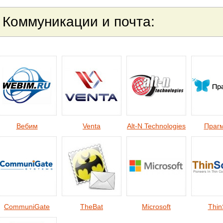
Коммуникаци
и и почта:
Вебим
Venta
Alt-N Technologies
Прагм
CommuniGate
TheBat
Microsoft
Thin