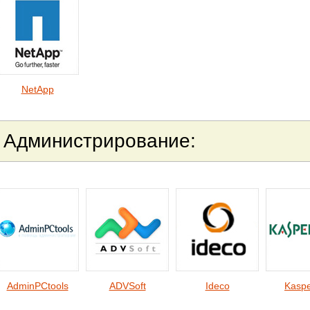
NetApp
Администрир
ование:
AdminPCtools
ADVSoft
Ideco
Kaspe