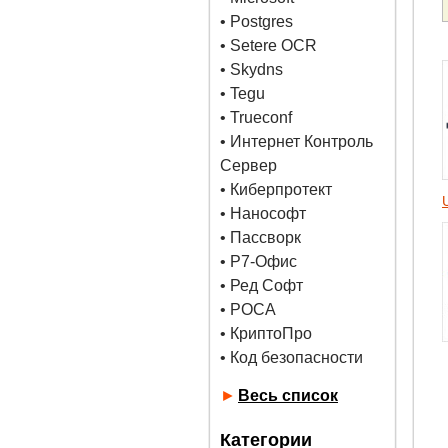
•
Postgres
• Setere OCR
• Skydns
•
Tegu
• Trueconf
• Интернет Контроль
Сервер
• Киберпротект
• Нанософт
• Пассворк
• Р7-Офис
• Ред Софт
• РОСА
• КриптоПро
• Код безопасности
►
Весь список
Категории