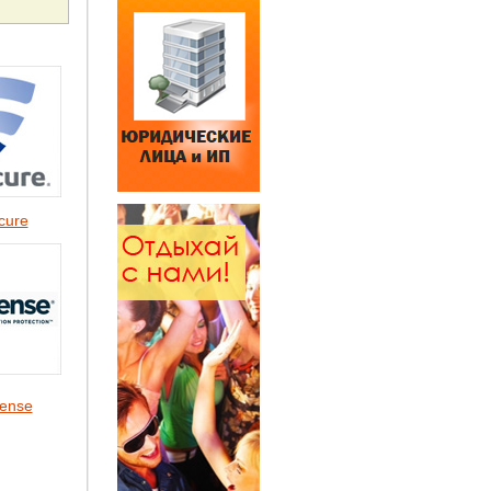
cure
ense