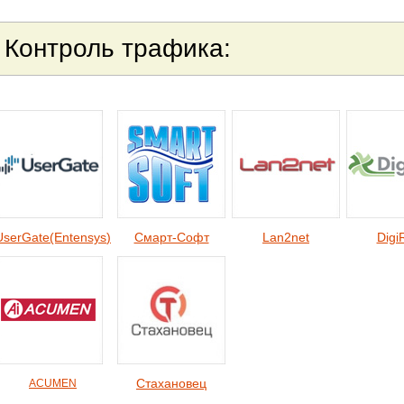
Контроль тра
фика
:
UserGate(Entensys
)
Смарт-Cофт
Lan2net
Digi
Стахановец
ACUMEN