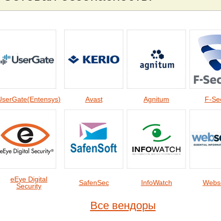
UserGate(Entensys
)
Avast
Agnitum
F-Se
eEye Digital
SafenSec
InfoWatch
Webs
Security
Все вендоры