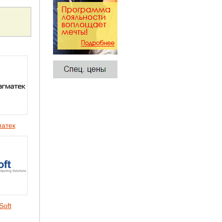
атек
Soft