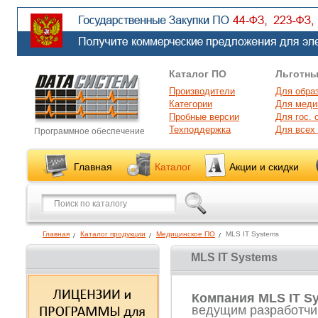
Каталог ПО
Льготны
Производители
Для обра
Категории
Для меди
Пробные версии
Для гос. 
Техподдержка
Для всех
Программное обеспечение
Главная
Каталог
Акции и скидки
Главная
Каталог продукции
Медицинское ПО
MLS IT Systems
MLS IT Systems
Компания MLS IT S
ведущим разработчи