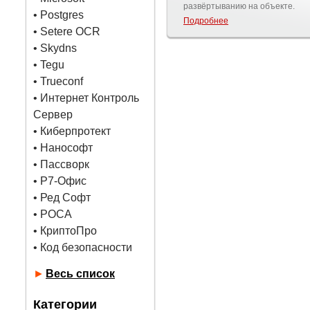
развёртыванию на объекте.
•
Postgres
Подробнее
• Setere OCR
• Skydns
•
Tegu
• Trueconf
• Интернет Контроль
Сервер
• Киберпротект
• Нанософт
• Пассворк
• Р7-Офис
• Ред Софт
• РОСА
• КриптоПро
• Код безопасности
►
Весь список
Категории