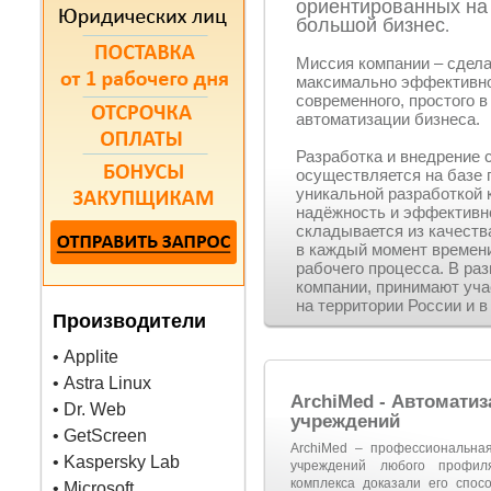
ориентированных на
большой бизнес
.
Миссия компании – сдела
максимально эффективной
современного, простого 
автоматизации бизнеса.
Разработка и внедрение 
осуществляется на базе 
уникальной разработкой 
надёжность и эффективн
складывается из качеств
в каждый момент времени
рабочего процесса. В ра
компании, принимают уча
на территории России и в
Производители
• Applite
• Astra Linux
ArchiMed - Автомати
• Dr. Web
учреждений
• GetScreen
ArchiMed – профессиональна
• Kaspersky Lab
учреждений любого профил
комплекса доказали его спос
• Microsoft